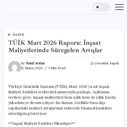
Skip
to
content
HABER
TÜİK Mart 2026 Raporu: İnşaat
Maliyetlerinde Süregelen Artışlar
TÜİK
By
Yusuf Arslan
yorumlar kapalı
Mart
12 Mayıs 2026
1 Min Read
2026
Raporu:
İnşaat
Türkiye İstatistik Kurumu (TÜİK), Mart 2026’ya ait İnşaat
Maliyetlerinde
Maliyet Endeksi verilerini kamuoyuyla paylaştı. Açıklanan
Süregelen
Artışlar
verilere göre, inşaat maliyetleri hem aylık hem de yıllık bazda
için
yükselmeye devam ediyor. Bu durum, özellikle bina dışı
yapılardaki maliyet artışlarının sektörde finansal baskıları
artırdığını gösteriyor.
**İnşaat Maliyet Endeksi Yükselişte**