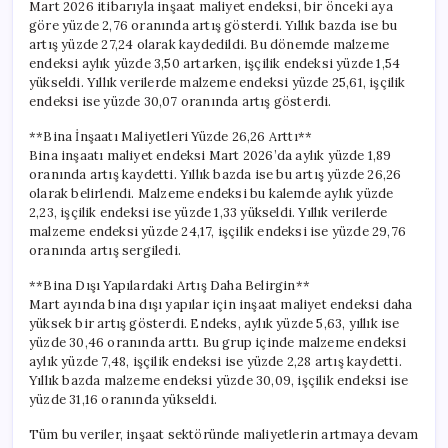
Mart 2026 itibarıyla inşaat maliyet endeksi, bir önceki aya
göre yüzde 2,76 oranında artış gösterdi. Yıllık bazda ise bu
artış yüzde 27,24 olarak kaydedildi. Bu dönemde malzeme
endeksi aylık yüzde 3,50 artarken, işçilik endeksi yüzde 1,54
yükseldi. Yıllık verilerde malzeme endeksi yüzde 25,61, işçilik
endeksi ise yüzde 30,07 oranında artış gösterdi.
**Bina İnşaatı Maliyetleri Yüzde 26,26 Arttı**
Bina inşaatı maliyet endeksi Mart 2026’da aylık yüzde 1,89
oranında artış kaydetti. Yıllık bazda ise bu artış yüzde 26,26
olarak belirlendi. Malzeme endeksi bu kalemde aylık yüzde
2,23, işçilik endeksi ise yüzde 1,33 yükseldi. Yıllık verilerde
malzeme endeksi yüzde 24,17, işçilik endeksi ise yüzde 29,76
oranında artış sergiledi.
**Bina Dışı Yapılardaki Artış Daha Belirgin**
Mart ayında bina dışı yapılar için inşaat maliyet endeksi daha
yüksek bir artış gösterdi. Endeks, aylık yüzde 5,63, yıllık ise
yüzde 30,46 oranında arttı. Bu grup içinde malzeme endeksi
aylık yüzde 7,48, işçilik endeksi ise yüzde 2,28 artış kaydetti.
Yıllık bazda malzeme endeksi yüzde 30,09, işçilik endeksi ise
yüzde 31,16 oranında yükseldi.
Tüm bu veriler, inşaat sektöründe maliyetlerin artmaya devam