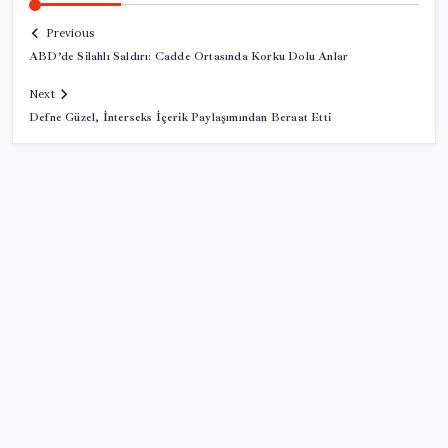
Previous
ABD’de Silahlı Saldırı: Cadde Ortasında Korku Dolu Anlar
Next
Defne Güzel, İnterseks İçerik Paylaşımından Beraat Etti
SON YAZILAR
Temmuz’da yabancının en çok alım satım yaptığı
hisseler
Yapay zekayı kandıran korsan, 14 şirketin sistemine