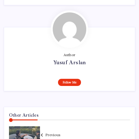
Author
Yusuf Arslan
Follow Me
Other Articles
Previous