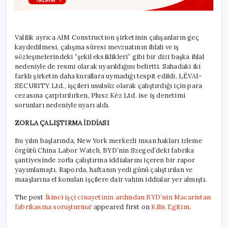
Valilik ayrıca AIM Construction şirketinin çalışanların geç
kaydedilmesi, çalışma süresi mevzuatının ihlali ve iş
sözleşmelerindeki “şekil eksiklikleri” gibi bir dizi başka ihlal
nedeniyle de resmi olarak uyarıldığını belirtti. Sahadaki iki
farklı şirketin daha kurallara uymadığı tespit edildi. LÉVAI-
SECURITY Ltd., işçileri usulsüz olarak çalıştırdığı için para
cezasına çarptırılırken, Plusz Kéz Ltd. ise iş denetimi
sorunları nedeniyle uyarı aldı.
ZORLA ÇALIŞTIRMA İDDİASI
Bu yılın başlarında, New York merkezli insan hakları izleme
örgütü China Labor Watch, BYD’nin Szeged’deki fabrika
şantiyesinde zorla çalıştırma iddialarını içeren bir rapor
yayımlamıştı. Raporda, haftanın yedi günü çalıştırılan ve
maaşlarına el konulan işçilere dair vahim iddialar yer almıştı.
The post
İkinci işçi cinayetinin ardından BYD’nin Macaristan
fabrikasına soruşturma!
appeared first on
Kilis Egitim
.