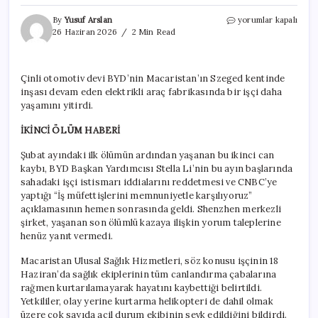
İkinci
By
Yusuf Arslan
yorumlar kapalı
işçi
26 Haziran 2026
2 Min Read
cinayetinin
ardından
BYD’nin
Çinli otomotiv devi BYD’nin Macaristan’ın Szeged kentinde
Macaristan
inşası devam eden elektrikli araç fabrikasında bir işçi daha
fabrikasına
soruşturma!
yaşamını yitirdi.
için
İKİNCİ ÖLÜM HABERİ
Şubat ayındaki ilk ölümün ardından yaşanan bu ikinci can
kaybı, BYD Başkan Yardımcısı Stella Li’nin bu ayın başlarında
sahadaki işçi istismarı iddialarını reddetmesi ve CNBC’ye
yaptığı “İş müfettişlerini memnuniyetle karşılıyoruz”
açıklamasının hemen sonrasında geldi. Shenzhen merkezli
şirket, yaşanan son ölümlü kazaya ilişkin yorum taleplerine
henüz yanıt vermedi.
Macaristan Ulusal Sağlık Hizmetleri, söz konusu işçinin 18
Haziran’da sağlık ekiplerinin tüm canlandırma çabalarına
rağmen kurtarılamayarak hayatını kaybettiği belirtildi.
Yetkililer, olay yerine kurtarma helikopteri de dahil olmak
üzere çok sayıda acil durum ekibinin sevk edildiğini bildirdi.