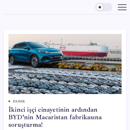
Skip
to
content
HABER
İkinci işçi cinayetinin ardından
BYD’nin Macaristan fabrikasına
soruşturma!