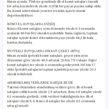
Nisan ayında, Türkiye genelinde ilk el konut satışları önemli
bir artış kaydederek yüzde 31,8’lik bir pazar payına sahip oldu.
Bu, konut sektöründe yeni bir trendin işareti olarak
değerlendiriliyor.
İKİNCİ EL SATIŞLARDA DÜŞÜŞ
İkinci el konut satışları, aynı dönemde yüzde 0,3 oranında
azalarak 86 bin 502 olarak kaydedildi. Buna rağmen, toplam
satışlar içinde ikinci el konutların payı yüzde 68,2 ile hala
baskın durumda.
İPOTEKLİ SATIŞLARDA DİKKAT ÇEKİCİ ARTIŞ
Nisan ayında ipotekli konut satışları, geçen yılın aynı
dönemine göre yüzde 40,5 artarak 25 bin 771’e ulaştı. Diğer
konut satışları ise yüzde 4 oranında gerileyerek 101 bin 37
oldu. İpotekli satışların toplam içindeki payı ise yüzde 20,3
olarak belirlendi.
ARINDIRILMIŞ VERİLERDE KARIŞIK SEYİR
Takvim etkisinden arındırılmış verilere göre, ilk el konut
satışları yıllık bazda yüzde 2,9 artarken, ikinci el satışlar yüzde
6,1 oranında geriledi. Aylık verilere bakıldığında ise, ilk el
satışları yüzde 5,4, ikinci el satışlar ise yüzde 0,5 oranında
artış gösterdi.