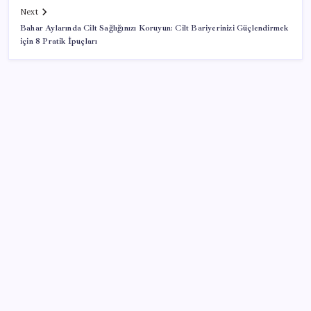
Next
Bahar Aylarında Cilt Sağlığınızı Koruyun: Cilt Bariyerinizi Güçlendirmek
için 8 Pratik İpuçları
SON YAZILAR
Parayla sebze alamayacağız
Artık çalışan primi tazminata yansıyacak
Konutlar Ekim 2026’da tamam
‘Tek çatı altında toplanmalı’ dedi: Akın Gürlek’ten
‘internet gazeteciliği’ için yasa sinyali mi?