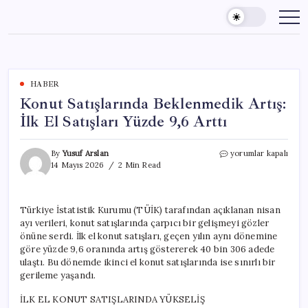
Skip
to
content
HABER
Konut Satışlarında Beklenmedik Artış:
İlk El Satışları Yüzde 9,6 Arttı
Konut
By
Yusuf Arslan
yorumlar kapalı
Satışlarında
14 Mayıs 2026
2 Min Read
Beklenmedik
Artış:
İlk
Türkiye İstatistik Kurumu (TÜİK) tarafından açıklanan nisan
El
ayı verileri, konut satışlarında çarpıcı bir gelişmeyi gözler
Satışları
Yüzde
önüne serdi. İlk el konut satışları, geçen yılın aynı dönemine
9,6
göre yüzde 9,6 oranında artış göstererek 40 bin 306 adede
Arttı
ulaştı. Bu dönemde ikinci el konut satışlarında ise sınırlı bir
için
gerileme yaşandı.
İLK EL KONUT SATIŞLARINDA YÜKSELİŞ