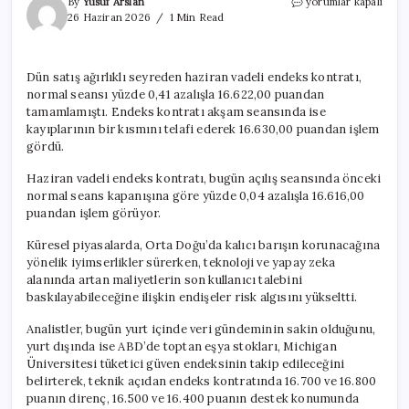
VİOP’ta
By
Yusuf Arslan
yorumlar kapalı
endeks
26 Haziran 2026
1 Min Read
kontratı
güne
yatay
Dün satış ağırlıklı seyreden haziran vadeli endeks kontratı,
başladı
normal seansı yüzde 0,41 azalışla 16.622,00 puandan
-26
Haziran
tamamlamıştı. Endeks kontratı akşam seansında ise
2026
kayıplarının bir kısmını telafi ederek 16.630,00 puandan işlem
için
gördü.
Haziran vadeli endeks kontratı, bugün açılış seansında önceki
normal seans kapanışına göre yüzde 0,04 azalışla 16.616,00
puandan işlem görüyor.
Küresel piyasalarda, Orta Doğu’da kalıcı barışın korunacağına
yönelik iyimserlikler sürerken, teknoloji ve yapay zeka
alanında artan maliyetlerin son kullanıcı talebini
baskılayabileceğine ilişkin endişeler risk algısını yükseltti.
Analistler, bugün yurt içinde veri gündeminin sakin olduğunu,
yurt dışında ise ABD’de toptan eşya stokları, Michigan
Üniversitesi tüketici güven endeksinin takip edileceğini
belirterek, teknik açıdan endeks kontratında 16.700 ve 16.800
puanın direnç, 16.500 ve 16.400 puanın destek konumunda