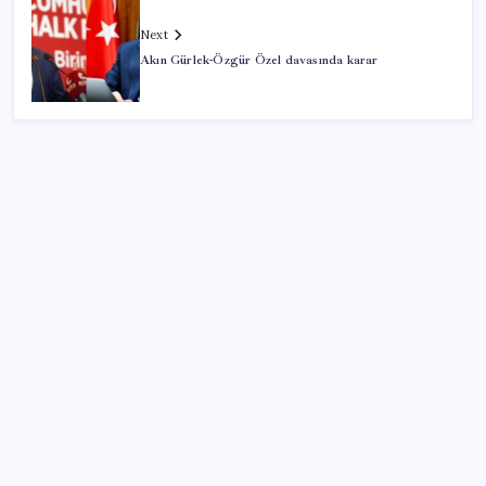
Next
Akın Gürlek-Özgür Özel davasında karar
SON YAZILAR
Parayla sebze alamayacağız
Artık çalışan primi tazminata yansıyacak
Konutlar Ekim 2026’da tamam
‘Tek çatı altında toplanmalı’ dedi: Akın Gürlek’ten