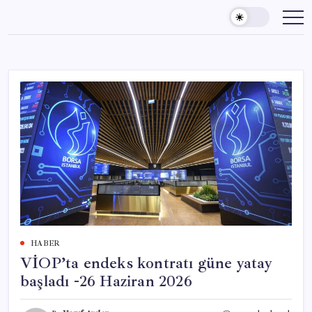
Skip
to
content
HABER
VİOP’ta endeks kontratı güne yatay
başladı -26 Haziran 2026