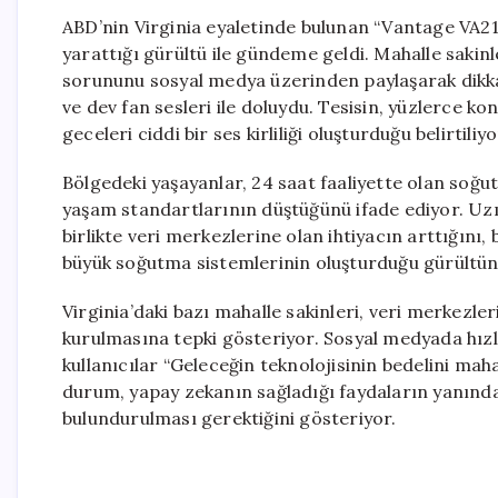
ABD’nin Virginia eyaletinde bulunan “Vantage VA21” 
yarattığı gürültü ile gündeme geldi. Mahalle sakinl
sorununu sosyal medya üzerinden paylaşarak dikka
ve dev fan sesleri ile doluydu. Tesisin, yüzlerce k
geceleri ciddi bir ses kirliliği oluşturduğu belirtiliyo
Bölgedeki yaşayanlar, 24 saat faaliyette olan soğu
yaşam standartlarının düştüğünü ifade ediyor. Uzma
birlikte veri merkezlerine olan ihtiyacın arttığını,
büyük soğutma sistemlerinin oluşturduğu gürültünü
Virginia’daki bazı mahalle sakinleri, veri merkezler
kurulmasına tepki gösteriyor. Sosyal medyada hızl
kullanıcılar “Geleceğin teknolojisinin bedelini mah
durum, yapay zekanın sağladığı faydaların yanında
bulundurulması gerektiğini gösteriyor.