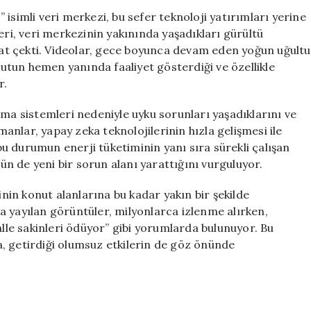
Rahatsızlık:
isimli veri merkezi, bu sefer teknoloji yatırımları yerine
Dev
eri, veri merkezinin yakınında yaşadıkları gürültü
Soğutma
t çekti. Videolar, gece boyunca devam eden yoğun uğultu
Sistemlerinin
onutun hemen yanında faaliyet gösterdiği ve özellikle
Gürültüsü
r.
için
tma sistemleri nedeniyle uyku sorunları yaşadıklarını ve
nlar, yapay zeka teknolojilerinin hızla gelişmesi ile
 bu durumun enerji tüketiminin yanı sıra sürekli çalışan
n de yeni bir sorun alanı yarattığını vurguluyor.
inin konut alanlarına bu kadar yakın bir şekilde
a yayılan görüntüler, milyonlarca izlenme alırken,
alle sakinleri ödüyor” gibi yorumlarda bulunuyor. Bu
, getirdiği olumsuz etkilerin de göz önünde