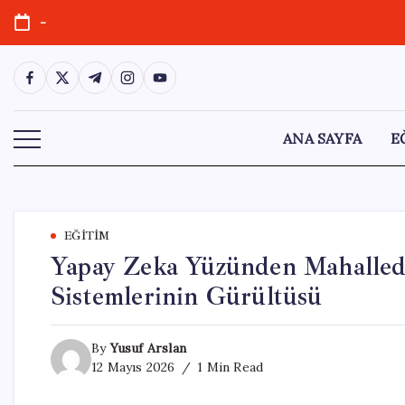
Skip
-
to
content
https://www.facebook.com/
https://twitter.com/
https://t.me/
https://www.instagram.com/
https://youtube.com/
ANA SAYFA
E
EĞITIM
Yapay Zeka Yüzünden Mahalled
Sistemlerinin Gürültüsü
By
Yusuf Arslan
12 Mayıs 2026
1 Min Read