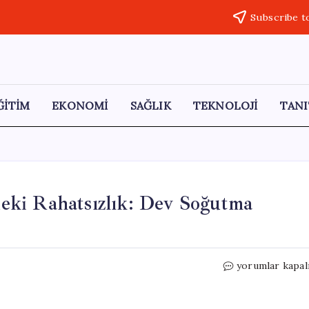
Subscribe t
ĞİTİM
EKONOMİ
SAĞLIK
TEKNOLOJİ
TANI
eki Rahatsızlık: Dev Soğutma
Yapay
yorumlar kapal
Zeka
Yüzünden
Mahalledeki