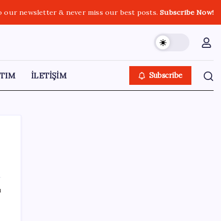
o our newsletter & never miss our best posts.
Subscribe Now!
TIM
İLETİŞİM
Subscribe
SON YAZILAR
ı
Güneş yüzeyinin en ayrıntılı görüntüsü elde
edildi