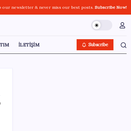
o our newsletter & never miss our best posts.
Subscribe Now!
TIM
İLETİŞİM
Subscribe
ı
SON YAZILAR
Parayla sebze alamayacağız