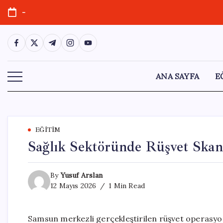
Skip
-
to
content
https://www.facebook.com/
https://twitter.com/
https://t.me/
https://www.instagram.com/
https://youtube.com/
ANA SAYFA
E
EĞITIM
Sağlık Sektöründe Rüşvet Skand
By
Yusuf Arslan
12 Mayıs 2026
1 Min Read
Samsun merkezli gerçekleştirilen rüşvet operasyo