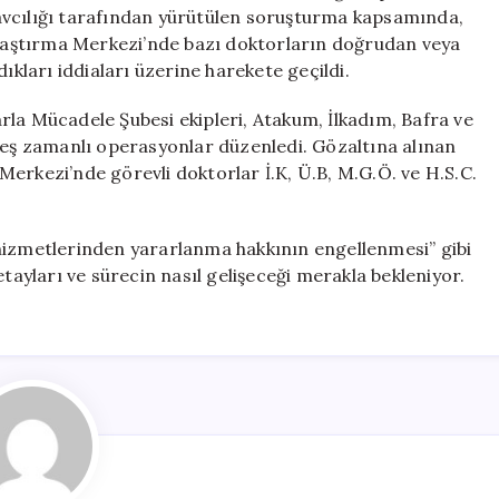
Kişi
avcılığı tarafından yürütülen soruşturma kapsamında,
Gözaltında
aştırma Merkezi’nde bazı doktorların doğrudan veya
için
ıkları iddiaları üzerine harekete geçildi.
rla Mücadele Şubesi ekipleri, Atakum, İlkadım, Bafra ve
e eş zamanlı operasyonlar düzenledi. Gözaltına alınan
erkezi’nde görevli doktorlar İ.K, Ü.B, M.G.Ö. ve H.S.C.
mu hizmetlerinden yararlanma hakkının engellenmesi” gibi
yları ve sürecin nasıl gelişeceği merakla bekleniyor.