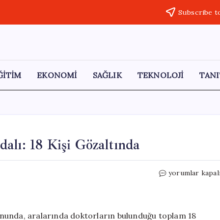
Subscribe t
ĞİTİM
EKONOMİ
SAĞLIK
TEKNOLOJİ
TANI
alı: 18 Kişi Gözaltında
Sağlık
yorumlar kapal
Sektöründe
Rüşvet
Skandalı:
18
nunda, aralarında doktorların bulunduğu toplam 18