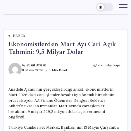
Skip
to
content
HABER
Ekonomistlerden Mart Ayı Cari Açık
Tahmini: 9,5 Milyar Dolar
Ekonomistlerden
By
Yusuf Arslan
yorumlar kapalı
Mart
11 Mayıs 2026
1 Min Read
Ayı
Cari
Açık
Anadolu Ajansı’nın gerçekleştirdiği anket, ekonomistlerin
Tahmini:
Mart 2026’daki cari işlemler hesabı için önemli bir tahmin
9,5
Milyar
ortaya koydu. AA Finans Ödemeler Dengesi Beklenti
Dolar
Anketi’ne katılan uzmanlar, Mart ayında cari işlemler
için
hesabının 9 milyar 529,2 milyon dolar açık vermesini
öngördü.
Türkiye Cumhuriyet Merkez Bankası’nın 13 Mayıs Çarşamba