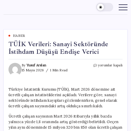
Skip
to
content
HABER
TÜİK Verileri: Sanayi Sektöründe
İstihdam Düşüşü Endişe Verici
TÜİK
By
Yusuf Arslan
yorumlar kapalı
Verileri:
15 Mayıs 2026
1 Min Read
Sanayi
Sektöründe
İstihdam
Türkiye İstatistik Kurumu (TÜİK), Mart 2026 dönemine ait
Düşüşü
ücretli çalışan istatistiklerini açıkladı. Verilere göre, sanayi
Endişe
Verici
sektöründe istihdam kayıpları gözlemlenirken, genel olarak
için
ücretli çalışan sayısındaki artış oldukça sınırlı kaldı.
Ücretli çalışan sayısının Mart 2026 itibarıyla yıllık bazda
yalnızca yüzde 1,8 oranında artış gösterdiği belirtildi. Geçen
yılın aynı döneminde 15 milyon 320 bin 850 olan ücretli çalışan