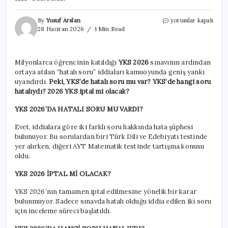
YKS’de
By
Yusuf Arslan
yorumlar kapalı
hatalı
28 Haziran 2026
1 Min Read
soru
mu
var?
Milyonlarca öğrencinin katıldığı
YKS 2026
sınavının ardından
YKS’de
ortaya atılan “hatalı soru” iddiaları kamuoyunda geniş yankı
hangi
soru
uyandırdı.
Peki, YKS’de hatalı soru mu var? YKS’de hangi soru
hatalıydı?
hatalıydı? 2026 YKS iptal mi olacak?
2026
YKS
YKS 2026’DA HATALI SORU MU VARDI?
iptal
mi
Evet, iddialara göre iki farklı soru hakkında hata şüphesi
olacak?
bulunuyor. Bu sorulardan biri Türk Dili ve Edebiyatı testinde
için
yer alırken, diğeri AYT Matematik testinde tartışma konusu
oldu.
YKS 2026 İPTAL Mİ OLACAK?
YKS 2026’nın tamamen iptal edilmesine yönelik bir karar
bulunmuyor. Sadece sınavda hatalı olduğu iddia edilen iki soru
için inceleme süreci başlatıldı.