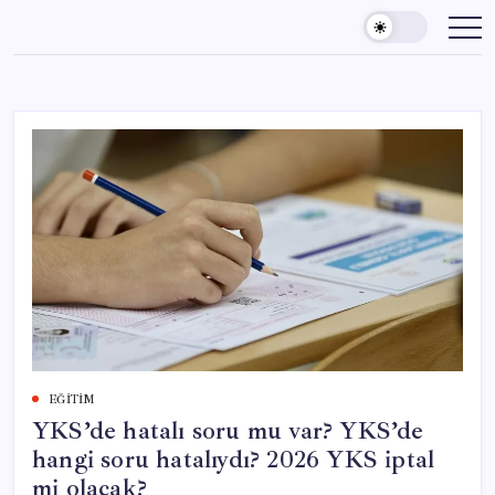
Skip
to
content
EĞITIM
YKS’de hatalı soru mu var? YKS’de
hangi soru hatalıydı? 2026 YKS iptal
mi olacak?