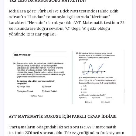
YKS 2026’DA HANGİ SORU HATALIYDI?
İddialara göre Türk Dili ve Edebiyatı testinde Halide Edib
Adıvar’ın “Handan” romanıyla ilgili soruda “Neriman”
karakteri “Nermin” olarak yazıldı. AYT Matematik testinin 23.
sorusunda ise doğru cevabın “C” değil “A” şıkkı olduğu
yönünde itirazlar yapıldı.
AYT MATEMATİK SORUSU İÇİN FARKLI CEVAP İDDİASI
Tartışmaların odağındaki ikinci soru ise AYT matematik
testinin 23’üncü sorusu oldu. Türev grafiğinden fonksiyonun