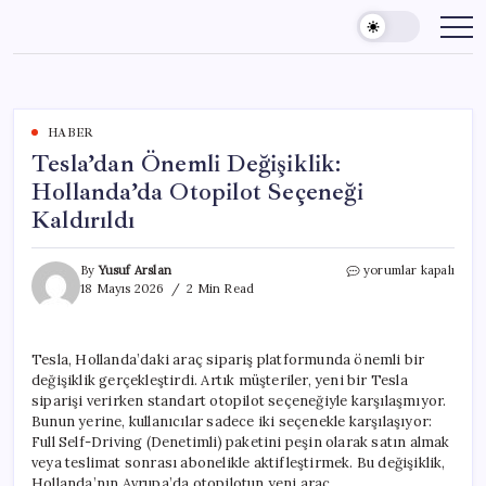
Skip
to
content
HABER
Tesla’dan Önemli Değişiklik:
Hollanda’da Otopilot Seçeneği
Kaldırıldı
Tesla’dan
By
Yusuf Arslan
yorumlar kapalı
Önemli
18 Mayıs 2026
2 Min Read
Değişiklik:
Hollanda’da
Otopilot
Tesla, Hollanda’daki araç sipariş platformunda önemli bir
Seçeneği
değişiklik gerçekleştirdi. Artık müşteriler, yeni bir Tesla
Kaldırıldı
için
siparişi verirken standart otopilot seçeneğiyle karşılaşmıyor.
Bunun yerine, kullanıcılar sadece iki seçenekle karşılaşıyor:
Full Self-Driving (Denetimli) paketini peşin olarak satın almak
veya teslimat sonrası abonelikle aktifleştirmek. Bu değişiklik,
Hollanda’nın Avrupa’da otopilotun yeni araç