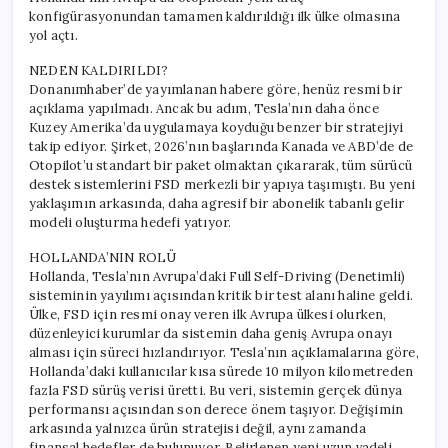
konfigürasyonundan tamamen kaldırıldığı ilk ülke olmasına
yol açtı.
NEDEN KALDIRILDI?
Donanımhaber’de yayımlanan habere göre, henüz resmi bir
açıklama yapılmadı. Ancak bu adım, Tesla’nın daha önce
Kuzey Amerika’da uygulamaya koyduğu benzer bir stratejiyi
takip ediyor. Şirket, 2026’nın başlarında Kanada ve ABD’de de
Otopilot’u standart bir paket olmaktan çıkararak, tüm sürücü
destek sistemlerini FSD merkezli bir yapıya taşımıştı. Bu yeni
yaklaşımın arkasında, daha agresif bir abonelik tabanlı gelir
modeli oluşturma hedefi yatıyor.
HOLLANDA’NIN ROLÜ
Hollanda, Tesla’nın Avrupa’daki Full Self-Driving (Denetimli)
sisteminin yayılımı açısından kritik bir test alanı haline geldi.
Ülke, FSD için resmi onay veren ilk Avrupa ülkesi olurken,
düzenleyici kurumlar da sistemin daha geniş Avrupa onayı
alması için süreci hızlandırıyor. Tesla’nın açıklamalarına göre,
Hollanda’daki kullanıcılar kısa sürede 10 milyon kilometreden
fazla FSD sürüş verisi üretti. Bu veri, sistemin gerçek dünya
performansı açısından son derece önem taşıyor. Değişimin
arkasında yalnızca ürün stratejisi değil, aynı zamanda
finansal hedefler de bulunuyor. Belirlenen yeni uzun vadeli