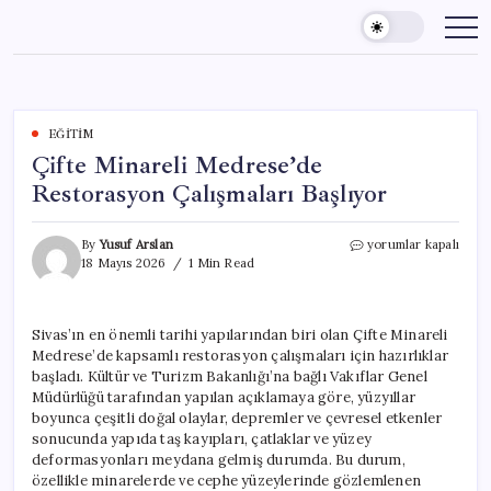
Skip
to
content
EĞITIM
Çifte Minareli Medrese’de
Restorasyon Çalışmaları Başlıyor
Çifte
By
Yusuf Arslan
yorumlar kapalı
Minareli
18 Mayıs 2026
1 Min Read
Medrese’de
Restorasyon
Çalışmaları
Sivas’ın en önemli tarihi yapılarından biri olan Çifte Minareli
Başlıyor
Medrese’de kapsamlı restorasyon çalışmaları için hazırlıklar
için
başladı. Kültür ve Turizm Bakanlığı’na bağlı Vakıflar Genel
Müdürlüğü tarafından yapılan açıklamaya göre, yüzyıllar
boyunca çeşitli doğal olaylar, depremler ve çevresel etkenler
sonucunda yapıda taş kayıpları, çatlaklar ve yüzey
deformasyonları meydana gelmiş durumda. Bu durum,
özellikle minarelerde ve cephe yüzeylerinde gözlemlenen