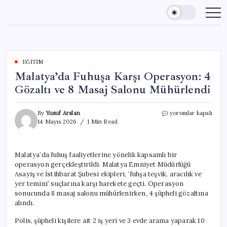
Skip
to
content
EĞITIM
Malatya’da Fuhuşa Karşı Operasyon: 4
Gözaltı ve 8 Masaj Salonu Mühürlendi
Malatya’da
By
Yusuf Arslan
yorumlar kapalı
Fuhuşa
14 Mayıs 2026
1 Min Read
Karşı
Operasyon:
4
Malatya’da fuhuş faaliyetlerine yönelik kapsamlı bir
Gözaltı
operasyon gerçekleştirildi. Malatya Emniyet Müdürlüğü
ve
8
Asayiş ve İstihbarat Şubesi ekipleri, ‘fuhşa teşvik, aracılık ve
Masaj
yer temini’ suçlarına karşı harekete geçti. Operasyon
Salonu
sonucunda 8 masaj salonu mühürlenirken, 4 şüpheli gözaltına
Mühürlendi
alındı.
için
Polis, şüpheli kişilere ait 2 iş yeri ve 3 evde arama yaparak 10