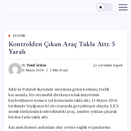
Skip
to
content
EĞITIM
Kontrolden Çıkan Araç Takla Attı: 5
Yaralı
Kontrolden
By
Yusuf Arslan
yorumlar kapalı
Çıkan
13 Mayıs 2026
1 Min Read
Araç
Takla
Attı:
Kilis’in Polateli ilçesinde meydana gelen korkunç trafik
5
kazasında, bir otomobil direksiyon hakimiyetinin
Yaralı
için
kaybedilmesi sonucu yol kenarında takla attı. 13 Mayıs 2026
tarihinde Yeşilpınar köyü civarında gerçekleşen olayda, Y.E.Y.
isimli sürücünün kontrolündeki araç, aniden yoldan çıkarak
birden fazla takla attı.
Kazanın hemen ardından olay yerine sağlık ve jandarma