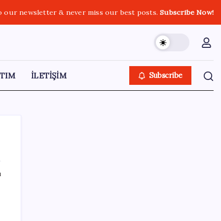
o our newsletter & never miss our best posts.
Subscribe Now!
TIM
İLETİŞİM
Subscribe
ı
SON YAZILAR
‘Tek çatı altında toplanmalı’ dedi: Akın
Gürlek’ten ‘internet gazeteciliği’ için yasa