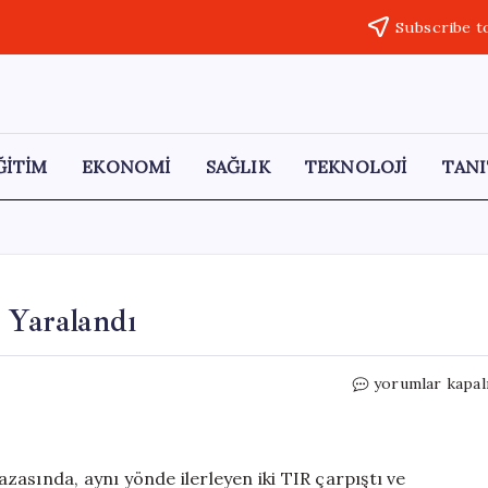
Subscribe t
ĞİTİM
EKONOMİ
SAĞLIK
TEKNOLOJİ
TANI
 Yaralandı
Kavak’ta
yorumlar kapal
Tır
Kazası:
İki
Sürücü
asında, aynı yönde ilerleyen iki TIR çarpıştı ve