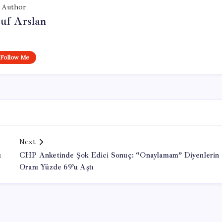
Author
uf Arslan
Follow Me
Next
u
CHP Anketinde Şok Edici Sonuç: “Onaylamam” Diyenlerin
Oranı Yüzde 69’u Aştı