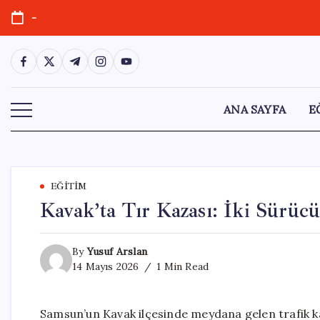
Skip
-
to
content
https://www.facebook.com/
https://twitter.com/
https://t.me/
https://www.instagram.com/
https://youtube.com/
ANA SAYFA
E
EĞITIM
Kavak’ta Tır Kazası: İki Sürücü
By
Yusuf Arslan
14 Mayıs 2026
1 Min Read
Samsun’un Kavak ilçesinde meydana gelen trafik kaz