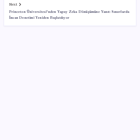
Next
Princeton Üniversitesi’nden Yapay Zeka Dönüşümüne Yanıt: Sınavlarda
İnsan Denetimi Yeniden Başlatılıyor
SON YAZILAR
‘Tek çatı altında toplanmalı’ dedi: Akın Gürlek’ten
‘internet gazeteciliği’ için yasa sinyali mi?
Katlanabilir telefonda incelik yarışı kızıştı: HONOR
Magic V6 Türkiye’de
Özgür Özel’den Le Monde’a çarpıcı yazı: ‘Bu sürecin