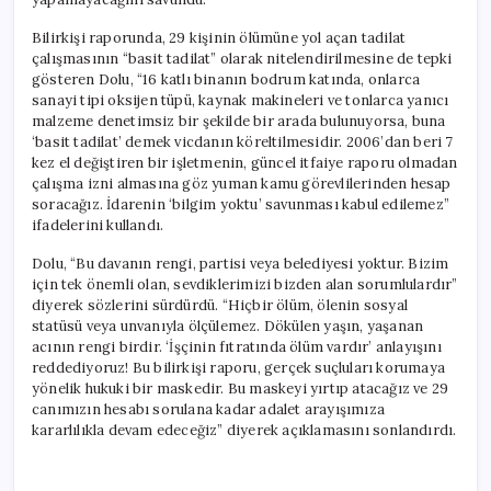
Bilirkişi raporunda, 29 kişinin ölümüne yol açan tadilat
çalışmasının “basit tadilat” olarak nitelendirilmesine de tepki
gösteren Dolu, “16 katlı binanın bodrum katında, onlarca
sanayi tipi oksijen tüpü, kaynak makineleri ve tonlarca yanıcı
malzeme denetimsiz bir şekilde bir arada bulunuyorsa, buna
‘basit tadilat’ demek vicdanın köreltilmesidir. 2006’dan beri 7
kez el değiştiren bir işletmenin, güncel itfaiye raporu olmadan
çalışma izni almasına göz yuman kamu görevlilerinden hesap
soracağız. İdarenin ‘bilgim yoktu’ savunması kabul edilemez”
ifadelerini kullandı.
Dolu, “Bu davanın rengi, partisi veya belediyesi yoktur. Bizim
için tek önemli olan, sevdiklerimizi bizden alan sorumlulardır”
diyerek sözlerini sürdürdü. “Hiçbir ölüm, ölenin sosyal
statüsü veya unvanıyla ölçülemez. Dökülen yaşın, yaşanan
acının rengi birdir. ‘İşçinin fıtratında ölüm vardır’ anlayışını
reddediyoruz! Bu bilirkişi raporu, gerçek suçluları korumaya
yönelik hukuki bir maskedir. Bu maskeyi yırtıp atacağız ve 29
canımızın hesabı sorulana kadar adalet arayışımıza
kararlılıkla devam edeceğiz” diyerek açıklamasını sonlandırdı.