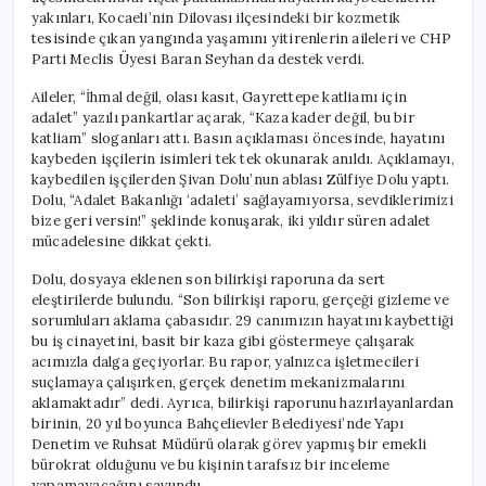
yakınları, Kocaeli’nin Dilovası ilçesindeki bir kozmetik
tesisinde çıkan yangında yaşamını yitirenlerin aileleri ve CHP
Parti Meclis Üyesi Baran Seyhan da destek verdi.
Aileler, “İhmal değil, olası kasıt, Gayrettepe katliamı için
adalet” yazılı pankartlar açarak, “Kaza kader değil, bu bir
katliam” sloganları attı. Basın açıklaması öncesinde, hayatını
kaybeden işçilerin isimleri tek tek okunarak anıldı. Açıklamayı,
kaybedilen işçilerden Şivan Dolu’nun ablası Zülfiye Dolu yaptı.
Dolu, “Adalet Bakanlığı ‘adaleti’ sağlayamıyorsa, sevdiklerimizi
bize geri versin!” şeklinde konuşarak, iki yıldır süren adalet
mücadelesine dikkat çekti.
Dolu, dosyaya eklenen son bilirkişi raporuna da sert
eleştirilerde bulundu. “Son bilirkişi raporu, gerçeği gizleme ve
sorumluları aklama çabasıdır. 29 canımızın hayatını kaybettiği
bu iş cinayetini, basit bir kaza gibi göstermeye çalışarak
acımızla dalga geçiyorlar. Bu rapor, yalnızca işletmecileri
suçlamaya çalışırken, gerçek denetim mekanizmalarını
aklamaktadır” dedi. Ayrıca, bilirkişi raporunu hazırlayanlardan
birinin, 20 yıl boyunca Bahçelievler Belediyesi’nde Yapı
Denetim ve Ruhsat Müdürü olarak görev yapmış bir emekli
bürokrat olduğunu ve bu kişinin tarafsız bir inceleme
yapamayacağını savundu.