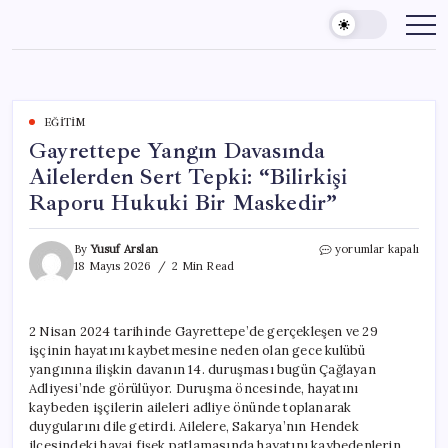
Skip
to
content
EĞITIM
Gayrettepe Yangın Davasında
Ailelerden Sert Tepki: “Bilirkişi
Raporu Hukuki Bir Maskedir”
Gayrettepe
By
Yusuf Arslan
yorumlar kapalı
Yangın
18 Mayıs 2026
2 Min Read
Davasında
Ailelerden
Sert
2 Nisan 2024 tarihinde Gayrettepe’de gerçekleşen ve 29
Tepki:
işçinin hayatını kaybetmesine neden olan gece kulübü
“Bilirkişi
Raporu
yangınına ilişkin davanın 14. duruşması bugün Çağlayan
Hukuki
Adliyesi’nde görülüyor. Duruşma öncesinde, hayatını
Bir
kaybeden işçilerin aileleri adliye önünde toplanarak
Maskedir”
duygularını dile getirdi. Ailelere, Sakarya’nın Hendek
için
ilçesindeki havai fişek patlamasında hayatını kaybedenlerin