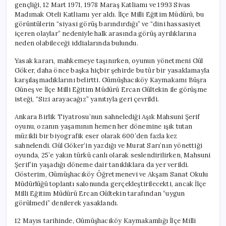
gençliği, 12 Mart 1971, 1978 Maraş Katliamı ve 1993 Sivas
Madımak Oteli Katliamı yer aldı. İlçe Milli Eğitim Müdürü, bu
görüntülerin “siyasi görüş barındırdığı” ve “dini hassasiyet
içeren olaylar” nedeniyle halk arasında görüş ayrılıklarına
neden olabileceği iddialarında bulundu.
Yasak kararı, mahkemeye taşınırken, oyunun yönetmeni Gül
Göker, daha önce başka hiçbir şehirde bu tür bir yasaklamayla
karşılaşmadıklarını belirtti. Gümüşhacıköy Kaymakamı Büşra
Güneş ve İlçe Milli Eğitim Müdürü Ercan Gültekin ile görüşme
isteği, “Sizi arayacağız” yanıtıyla geri çevrildi.
Ankara Birlik Tiyatrosu’nun sahnelediği Aşık Mahsuni Şerif
oyunu, ozanın yaşamının hemen her dönemine ışık tutan
müzikli bir biyografik eser olarak 600’den fazla kez
sahnelendi. Gül Göker’in yazdığı ve Murat Sarı’nın yönettiği
oyunda, 25’e yakın türkü canlı olarak seslendirilirken, Mahsuni
Şerif’in yaşadığı döneme dair tanıklıklara da yer verildi.
Gösterim, Gümüşhacıköy Öğretmenevi ve Akşam Sanat Okulu
Müdürlüğü toplantı salonunda gerçekleştirilecekti, ancak İlçe
Milli Eğitim Müdürü Ercan Gültekin tarafından “uygun
görülmedi” denilerek yasaklandı.
12 Mayıs tarihinde, Gümüşhacıköy Kaymakamlığı İlçe Milli