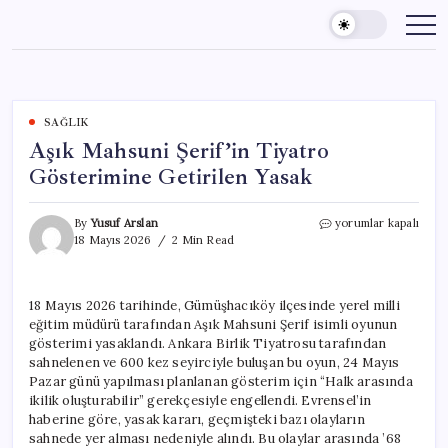
Skip
to
content
SAĞLIK
Aşık Mahsuni Şerif’in Tiyatro
Gösterimine Getirilen Yasak
Aşık
By
Yusuf Arslan
yorumlar kapalı
Mahsuni
18 Mayıs 2026
2 Min Read
Şerif’in
Tiyatro
Gösterimine
18 Mayıs 2026 tarihinde, Gümüşhacıköy ilçesinde yerel milli
Getirilen
eğitim müdürü tarafından Aşık Mahsuni Şerif isimli oyunun
Yasak
için
gösterimi yasaklandı. Ankara Birlik Tiyatrosu tarafından
sahnelenen ve 600 kez seyirciyle buluşan bu oyun, 24 Mayıs
Pazar günü yapılması planlanan gösterim için “Halk arasında
ikilik oluşturabilir” gerekçesiyle engellendi. Evrensel’in
haberine göre, yasak kararı, geçmişteki bazı olayların
sahnede yer alması nedeniyle alındı. Bu olaylar arasında ’68