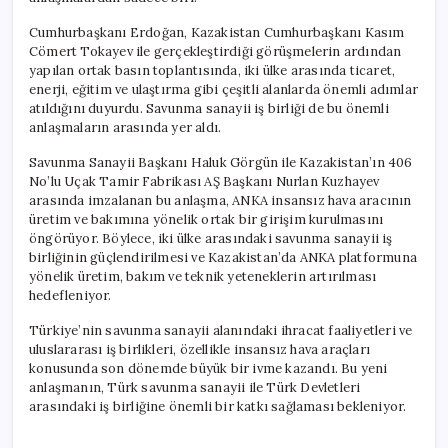
Birliği
için
Cumhurbaşkanı Erdoğan, Kazakistan Cumhurbaşkanı Kasım
Cömert Tokayev ile gerçekleştirdiği görüşmelerin ardından
yapılan ortak basın toplantısında, iki ülke arasında ticaret,
enerji, eğitim ve ulaştırma gibi çeşitli alanlarda önemli adımlar
atıldığını duyurdu. Savunma sanayii iş birliği de bu önemli
anlaşmaların arasında yer aldı.
Savunma Sanayii Başkanı Haluk Görgün ile Kazakistan’ın 406
No’lu Uçak Tamir Fabrikası AŞ Başkanı Nurlan Kuzhayev
arasında imzalanan bu anlaşma, ANKA insansız hava aracının
üretim ve bakımına yönelik ortak bir girişim kurulmasını
öngörüyor. Böylece, iki ülke arasındaki savunma sanayii iş
birliğinin güçlendirilmesi ve Kazakistan’da ANKA platformuna
yönelik üretim, bakım ve teknik yeteneklerin artırılması
hedefleniyor.
Türkiye’nin savunma sanayii alanındaki ihracat faaliyetleri ve
uluslararası iş birlikleri, özellikle insansız hava araçları
konusunda son dönemde büyük bir ivme kazandı. Bu yeni
anlaşmanın, Türk savunma sanayii ile Türk Devletleri
arasındaki iş birliğine önemli bir katkı sağlaması bekleniyor.