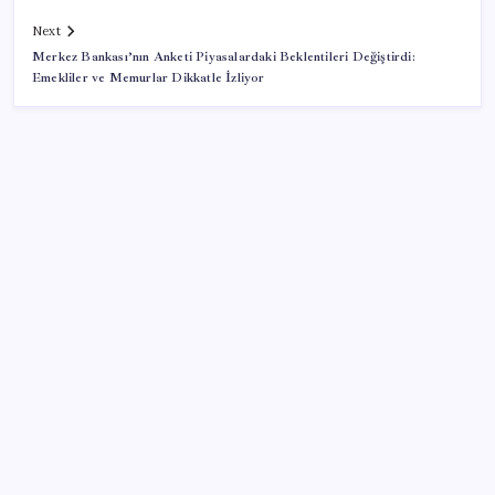
Next
Merkez Bankası’nın Anketi Piyasalardaki Beklentileri Değiştirdi:
Emekliler ve Memurlar Dikkatle İzliyor
SON YAZILAR
Parayla sebze alamayacağız
Artık çalışan primi tazminata yansıyacak
Konutlar Ekim 2026’da tamam
‘Tek çatı altında toplanmalı’ dedi: Akın Gürlek’ten