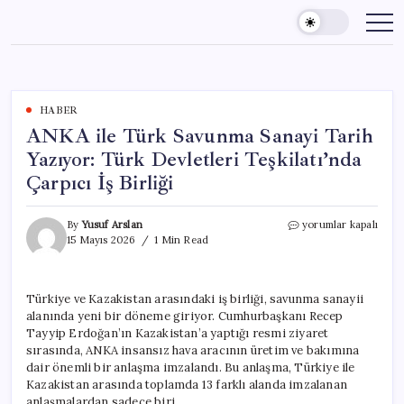
Skip
to
content
HABER
ANKA ile Türk Savunma Sanayi Tarih
Yazıyor: Türk Devletleri Teşkilatı’nda
Çarpıcı İş Birliği
ANKA
By
Yusuf Arslan
yorumlar kapalı
ile
15 Mayıs 2026
1 Min Read
Türk
Savunma
Sanayi
Türkiye ve Kazakistan arasındaki iş birliği, savunma sanayii
Tarih
alanında yeni bir döneme giriyor. Cumhurbaşkanı Recep
Yazıyor:
Türk
Tayyip Erdoğan’ın Kazakistan’a yaptığı resmi ziyaret
Devletleri
sırasında, ANKA insansız hava aracının üretim ve bakımına
Teşkilatı’nda
dair önemli bir anlaşma imzalandı. Bu anlaşma, Türkiye ile
Çarpıcı
Kazakistan arasında toplamda 13 farklı alanda imzalanan
İş
anlaşmalardan sadece biri.