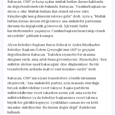
Babacan, CHP’ye karşı açılan mutlak butlan davası hakkında
da değerlendirmelerde bulundu. Babacan, “Cumhurbaşkanı ne
derse o olur. Mutlak butlanı ilan etmek isterse eder,
Kılıçdaroğlu’nun gelmesini isterse gelir” dedi. Ayrıca, “Mutlak
butlan davası devam ettiği sürece ana muhalefet partisinin
durumu da değişkenlik gösterecek. İçlerinde farklı
hareketlenmeler yaşanıyor. Cumhurbaşkanı bunu takip etmek
isteyebilir” şeklinde konuştu.
Afyon Belediye Başkanı Burcu Köksal ve Aydın Büyükşehir
Belediye Başkanı Özlem Çerçioğlu’nun AKP’ye geçişini
değerlendiren Babacan, “Eskiden siyasette bir utanma
duygusu vardı, ama artık bunu göremiyoruz. Siyasetçiler, ‘Ben
milletin yüzüne nasıl bakacağım’ diye düşünmüyor. Bu tür
transferlerin ardında mali ve rant konuları vardır” dedi.
Babacan, CHP’nin siyasi transferlere yönelik tutumunu
eleştirerek, “Ana muhalefet partisi, aynı masada oturduğu
birçok milletvekiline rozet takıyor. Başka partilerin
milletvekillerine rozet takarken sorun yok ama sizin bir
milletvekilinize ya da belediye başkanınıza rozet takınca
büyük bir gürültü kopuyor. Ayrıldıkları zaman ise en kötü
insanlar olabiliyorlar. Bu durum doğru değil” ifadelerini
kullandı.