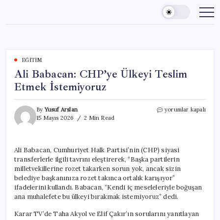
Skip
to
content
EĞITIM
Ali Babacan: CHP’ye Ülkeyi Teslim
Etmek İstemiyoruz
Ali
By
Yusuf Arslan
yorumlar kapalı
Babacan:
15 Mayıs 2026
2 Min Read
CHP’ye
Ülkeyi
Teslim
Ali Babacan, Cumhuriyet Halk Partisi’nin (CHP) siyasi
Etmek
transferlerle ilgili tavrını eleştirerek, “Başka partilerin
İstemiyoruz
için
milletvekillerine rozet takarken sorun yok, ancak sizin
belediye başkanınıza rozet takınca ortalık karışıyor”
ifadelerini kullandı. Babacan, “Kendi iç meseleleriyle boğuşan
ana muhalefete bu ülkeyi bırakmak istemiyoruz” dedi.
Karar TV’de Taha Akyol ve Elif Çakır’ın sorularını yanıtlayan