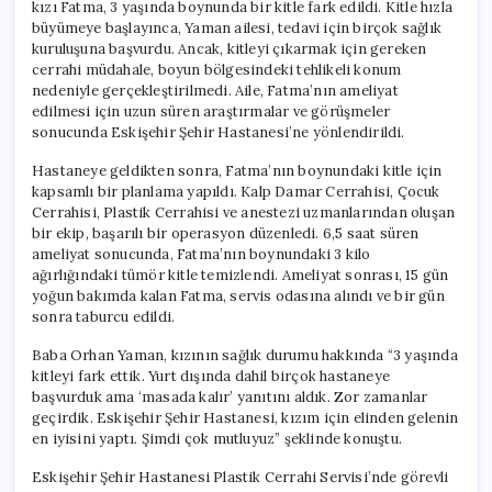
kızı Fatma, 3 yaşında boynunda bir kitle fark edildi. Kitle hızla
büyümeye başlayınca, Yaman ailesi, tedavi için birçok sağlık
kuruluşuna başvurdu. Ancak, kitleyi çıkarmak için gereken
cerrahi müdahale, boyun bölgesindeki tehlikeli konum
nedeniyle gerçekleştirilmedi. Aile, Fatma’nın ameliyat
edilmesi için uzun süren araştırmalar ve görüşmeler
sonucunda Eskişehir Şehir Hastanesi’ne yönlendirildi.
Hastaneye geldikten sonra, Fatma’nın boynundaki kitle için
kapsamlı bir planlama yapıldı. Kalp Damar Cerrahisi, Çocuk
Cerrahisi, Plastik Cerrahisi ve anestezi uzmanlarından oluşan
bir ekip, başarılı bir operasyon düzenledi. 6,5 saat süren
ameliyat sonucunda, Fatma’nın boynundaki 3 kilo
ağırlığındaki tümör kitle temizlendi. Ameliyat sonrası, 15 gün
yoğun bakımda kalan Fatma, servis odasına alındı ve bir gün
sonra taburcu edildi.
Baba Orhan Yaman, kızının sağlık durumu hakkında “3 yaşında
kitleyi fark ettik. Yurt dışında dahil birçok hastaneye
başvurduk ama ‘masada kalır’ yanıtını aldık. Zor zamanlar
geçirdik. Eskişehir Şehir Hastanesi, kızım için elinden gelenin
en iyisini yaptı. Şimdi çok mutluyuz” şeklinde konuştu.
Eskişehir Şehir Hastanesi Plastik Cerrahi Servisi’nde görevli