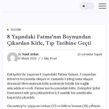
Skip
to
content
EĞITIM
8 Yaşındaki Fatma’nın Boynundan
Çıkarılan Kitle, Tıp Tarihine Geçti
8
By
Yusuf Arslan
yorumlar kapalı
Yaşındaki
13 Mayıs 2026
2 Min Read
Fatma’nın
Boynundan
Çıkarılan
Eskişehir’de yaşayan 8 yaşındaki Fatma Yaman, 3 yaşından
Kitle,
itibaren boynunda oluşan ve zamanla 3 kilograma ulaşan
Tıp
Tarihine
desmoid fibromatosis kitle nedeniyle büyük bir sağlık
Geçti
mücadelesi verdi. Fatma’nın boynundaki kitle, Eskişehir Şehir
için
Hastanesi’nde gerçekleştirilen 6,5 saatlik bir ameliyatla
başarıyla çıkarıldı.
Gaziantep’te yaşayan Orhan (37) ve Kübra Yaman (35) çiftinin