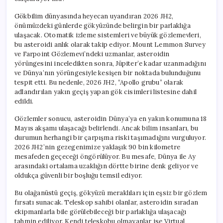
Gökbilim dünyasında heyecan uyandıran 2026 JH2,
önümüzdeki günlerde gökyüzünde belirgin bir parlaklığa
ulaşacak. Otomatik izleme sistemleri ve büyük gözlemevleri,
bu asteroidi anlık olarak takip ediyor. Mount Lemmon Survey
ve Farpoint Gözlemevi’ndeki uzmanlar, asteroidin
yörüngesini inceledikten sonra, Jüpiter’e kadar uzanmadığını
ve Dünya’nın yörüngesiyle kesişen bir noktada bulunduğunu
tespit etti. Bu nedenle, 2026 JH2, “Apollo grubu” olarak
adlandırılan yakın geçiş yapan gök cisimleri listesine dahil
edildi.
Gözlemler sonucu, asteroidin Dünya’ya en yakın konumuna 18
Mayıs akşamı ulaşacağı belirlendi. Ancak bilim insanları, bu
durumun herhangi bir çarpışma riski taşımadığını vurguluyor.
2026 JH2’nin gezegenimize yaklaşık 90 bin kilometre
mesafeden geçeceği öngörülüyor. Bu mesafe, Dünya ile Ay
arasındaki ortalama uzaklığın dörtte birine denk geliyor ve
oldukça güvenli bir boşluğu temsil ediyor.
Bu olağanüstü geçiş, gökyüzü meraklıları için eşsiz bir gözlem
fırsatı sunacak. Teleskop sahibi olanlar, asteroidin sıradan
ekipmanlarla bile görülebileceği bir parlaklığa ulaşacağı
tahmin ediliyor. Kendi teleskobu olmayanlar ise Virtual