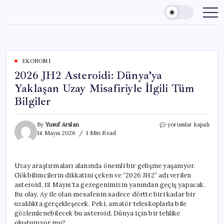
Skip
to
content
EKONOMI
2026 JH2 Asteroidi: Dünya’ya
Yaklaşan Uzay Misafiriyle İlgili Tüm
Bilgiler
2026
By
Yusuf Arslan
yorumlar kapalı
JH2
14 Mayıs 2026
1 Min Read
Asteroidi:
Dünya’ya
Yaklaşan
Uzay araştırmaları alanında önemli bir gelişme yaşanıyor.
Uzay
Gökbilimcilerin dikkatini çeken ve “2026 JH2” adı verilen
Misafiriyle
İlgili
asteroid, 18 Mayıs’ta gezegenimizin yanından geçiş yapacak.
Tüm
Bu olay, Ay ile olan mesafenin sadece dörtte biri kadar bir
Bilgiler
uzaklıkta gerçekleşecek. Peki, amatör teleskoplarla bile
için
gözlemlenebilecek bu asteroid, Dünya için bir tehlike
oluşturuyor mu?