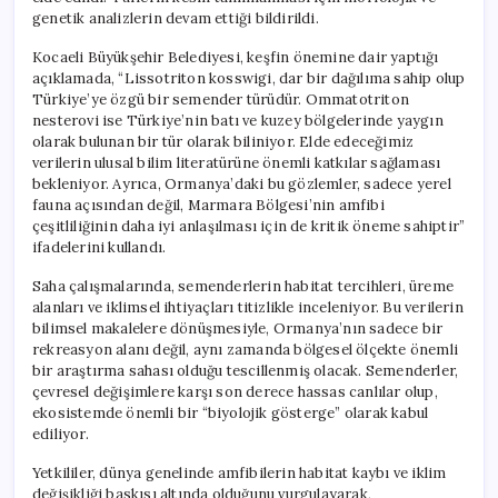
genetik analizlerin devam ettiği bildirildi.
Kocaeli Büyükşehir Belediyesi, keşfin önemine dair yaptığı
açıklamada, “Lissotriton kosswigi, dar bir dağılıma sahip olup
Türkiye’ye özgü bir semender türüdür. Ommatotriton
nesterovi ise Türkiye’nin batı ve kuzey bölgelerinde yaygın
olarak bulunan bir tür olarak biliniyor. Elde edeceğimiz
verilerin ulusal bilim literatürüne önemli katkılar sağlaması
bekleniyor. Ayrıca, Ormanya’daki bu gözlemler, sadece yerel
fauna açısından değil, Marmara Bölgesi’nin amfibi
çeşitliliğinin daha iyi anlaşılması için de kritik öneme sahiptir”
ifadelerini kullandı.
Saha çalışmalarında, semenderlerin habitat tercihleri, üreme
alanları ve iklimsel ihtiyaçları titizlikle inceleniyor. Bu verilerin
bilimsel makalelere dönüşmesiyle, Ormanya’nın sadece bir
rekreasyon alanı değil, aynı zamanda bölgesel ölçekte önemli
bir araştırma sahası olduğu tescillenmiş olacak. Semenderler,
çevresel değişimlere karşı son derece hassas canlılar olup,
ekosistemde önemli bir “biyolojik gösterge” olarak kabul
ediliyor.
Yetkililer, dünya genelinde amfibilerin habitat kaybı ve iklim
değişikliği baskısı altında olduğunu vurgulayarak,