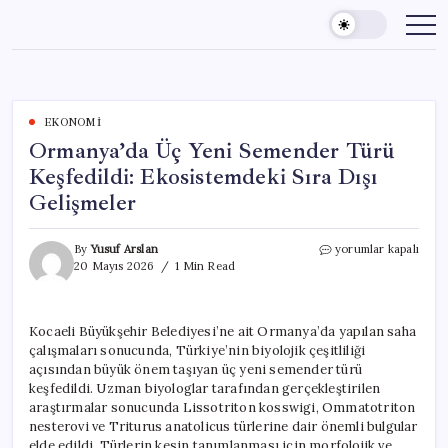
Skip
to
content
EKONOMI
Ormanya’da Üç Yeni Semender Türü
Keşfedildi: Ekosistemdeki Sıra Dışı
Gelişmeler
Ormanya’da
By
Yusuf Arslan
yorumlar kapalı
Üç
20 Mayıs 2026
1 Min Read
Yeni
Semender
Türü
Kocaeli Büyükşehir Belediyesi’ne ait Ormanya’da yapılan saha
Keşfedildi:
çalışmaları sonucunda, Türkiye’nin biyolojik çeşitliliği
Ekosistemdeki
Sıra
açısından büyük önem taşıyan üç yeni semender türü
Dışı
keşfedildi. Uzman biyologlar tarafından gerçekleştirilen
Gelişmeler
araştırmalar sonucunda Lissotriton kosswigi, Ommatotriton
için
nesterovi ve Triturus anatolicus türlerine dair önemli bulgular
elde edildi. Türlerin kesin tanımlanması için morfolojik ve