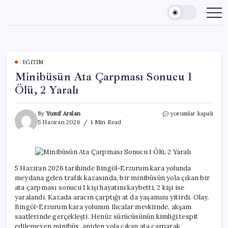
Skip
to
content
EĞITIM
Minibüsün Ata Çarpması Sonucu 1
Ölü, 2 Yaralı
Minibüsün
By
Yusuf Arslan
yorumlar kapalı
Ata
5 Haziran 2026
1 Min Read
Çarpması
Sonucu
1
Ölü,
2
5 Haziran 2026 tarihinde Bingöl-Erzurum kara yolunda
Yaralı
meydana gelen trafik kazasında, bir minibüsün yola çıkan bir
için
ata çarpması sonucu 1 kişi hayatını kaybetti, 2 kişi ise
yaralandı. Kazada aracın çarptığı at da yaşamını yitirdi. Olay,
Bingöl-Erzurum kara yolunun Ilıcalar mevkiinde, akşam
saatlerinde gerçekleşti. Henüz sürücüsünün kimliği tespit
edilemeyen minibüs, aniden yola çıkan ata çarparak