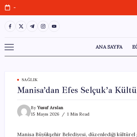
Skip
-
to
content
https://www.facebook.com/
https://twitter.com/
https://t.me/
https://www.instagram.com/
https://youtube.com/
ANA SAYFA
E
SAĞLIK
Manisa’dan Efes Selçuk’a Kültü
By
Yusuf Arslan
15 Mayıs 2026
1 Min Read
Manisa Büyükşehir Belediyesi, düzenlediği kültürel g