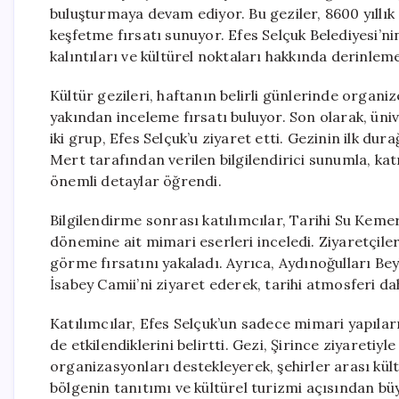
buluşturmaya devam ediyor. Bu geziler, 8600 yıllık 
keşfetme fırsatı sunuyor. Efes Selçuk Belediyesi’nin
kalıntıları ve kültürel noktaları hakkında derinleme
Kültür gezileri, haftanın belirli günlerinde organize
yakından inceleme fırsatı buluyor. Son olarak, üni
iki grup, Efes Selçuk’u ziyaret etti. Gezinin ilk dur
Mert tarafından verilen bilgilendirici sunumla, katı
önemli detaylar öğrendi.
Bilgilendirme sonrası katılımcılar, Tarihi Su Kem
dönemine ait mimari eserleri inceledi. Ziyaretçiler
görme fırsatını yakaladı. Ayrıca, Aydınoğulları Beyl
İsabey Camii’ni ziyaret ederek, tarihi atmosferi da
Katılımcılar, Efes Selçuk’un sadece mimari yapıları
de etkilendiklerini belirtti. Gezi, Şirince ziyaretiyl
organizasyonları destekleyerek, şehirler arası kültü
bölgenin tanıtımı ve kültürel turizmi açısından b