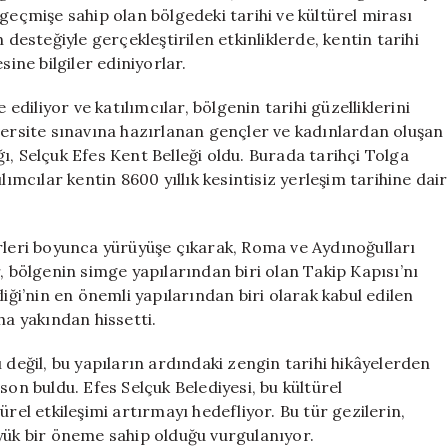
Yolculuk
geçmişe sahip olan bölgedeki tarihi ve kültürel mirası
için
 desteğiyle gerçekleştirilen etkinliklerde, kentin tarihi
sine bilgiler ediniyorlar.
 ediliyor ve katılımcılar, bölgenin tarihi güzelliklerini
versite sınavına hazırlanan gençler ve kadınlardan oluşan
ağı, Selçuk Efes Kent Belleği oldu. Burada tarihçi Tolga
lımcılar kentin 8600 yıllık kesintisiz yerleşim tarihine dair
erleri boyunca yürüyüşe çıkarak, Roma ve Aydınoğulları
, bölgenin simge yapılarından biri olan Takip Kapısı’nı
iği’nin en önemli yapılarından biri olarak kabul edilen
ha yakından hissetti.
 değil, bu yapıların ardındaki zengin tarihi hikâyelerden
e son buldu. Efes Selçuk Belediyesi, bu kültürel
rel etkileşimi artırmayı hedefliyor. Bu tür gezilerin,
üyük bir öneme sahip olduğu vurgulanıyor.