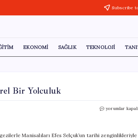
Subscribe t
ĞİTİM
EKONOMİ
SAĞLIK
TEKNOLOJİ
TANI
rel Bir Yolculuk
Manisa’dan
yorumlar kapal
Efes
Selçuk’a
Kültürel
Bir
ezilerle Manisalıları Efes Selçuk’un tarihi zenginlikleriyle