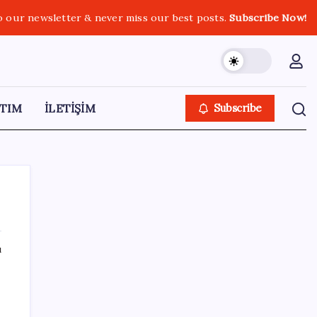
o our newsletter & never miss our best posts.
Subscribe Now!
TIM
İLETİŞİM
Subscribe
ı
SON YAZILAR
Örümcek-Adam ve Odysseus zirvede
birlikte