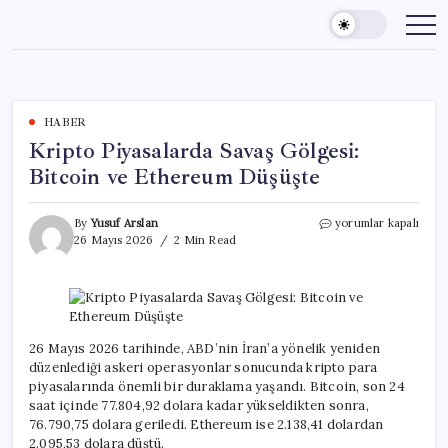
Skip
to
content
HABER
Kripto Piyasalarda Savaş Gölgesi:
Bitcoin ve Ethereum Düşüşte
Kripto
By
Yusuf Arslan
yorumlar kapalı
Piyasalarda
26 Mayıs 2026
2 Min Read
Savaş
Gölgesi:
Bitcoin
ve
Ethereum
Düşüşte
26 Mayıs 2026 tarihinde, ABD’nin İran’a yönelik yeniden
için
düzenlediği askeri operasyonlar sonucunda kripto para
piyasalarında önemli bir duraklama yaşandı. Bitcoin, son 24
saat içinde 77.804,92 dolara kadar yükseldikten sonra,
76.790,75 dolara geriledi. Ethereum ise 2.138,41 dolardan
2.095,53 dolara düştü.