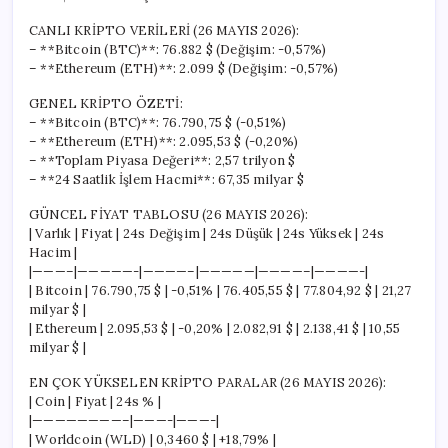
CANLI KRİPTO VERİLERİ (26 MAYIS 2026):
– **Bitcoin (BTC)**: 76.882 $ (Değişim: -0,57%)
– **Ethereum (ETH)**: 2.099 $ (Değişim: -0,57%)
GENEL KRİPTO ÖZETİ:
– **Bitcoin (BTC)**: 76.790,75 $ (-0,51%)
– **Ethereum (ETH)**: 2.095,53 $ (-0,20%)
– **Toplam Piyasa Değeri**: 2,57 trilyon $
– **24 Saatlik İşlem Hacmi**: 67,35 milyar $
GÜNCEL FİYAT TABLOSU (26 MAYIS 2026):
| Varlık | Fiyat | 24s Değişim | 24s Düşük | 24s Yüksek | 24s
Hacim |
|———–|—————-|————–|—————|————–|————-|
| Bitcoin | 76.790,75 $ | -0,51% | 76.405,55 $ | 77.804,92 $ | 21,27
milyar $ |
| Ethereum | 2.095,53 $ | -0,20% | 2.082,91 $ | 2.138,41 $ | 10,55
milyar $ |
EN ÇOK YÜKSELEN KRİPTO PARALAR (26 MAYIS 2026):
| Coin | Fiyat | 24s % |
|————————–|———-|———-|
| Worldcoin (WLD) | 0,3460 $ | +18,79% |