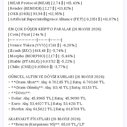
| NEAR Protocol (NEAR) | 2,74 $ | +15,43% |
| Render (RENDER) | 2,27 $ | +13,82% |
| OKB (OKB) | 93,98 $ | +12,95% |
| Artificial Superintelligence Alliance (FET) | 0,2351 $ | +11,07% |
EN ÇOK DÜŞEN KRİPTO PARALAR (26 MAYIS 2026):
| Coin | Fiyat | 24s % |
|————————–|———-|———-|
| Venice Token (VVV) | 17,61 $ | -6,20% |
| Zcash (ZEC) | 618,48 $ | -5,74% |
| Morpho (MORPHO) | 2,17 $ | -5,46% |
| Stable (STABLE) | 0,03712 $| -5,22% |
| Chiliz (CHZ) | 0,03560 $| -3,77% |
GÜNCEL ALTIN VE DÖVİZ KURLARI (26 MAYIS 2026):
– **Gram Altın**: Alış: 6.702,85 TL | Satış: 6.703,66 TL
– **Gram Gümüş**: Alış: 113,41 TL | Satış: 113,51 TL
– **Döviz**:
– Dolar: Alış: 45,8965 TL | Satış: 45,9090 TL
– Euro: Alış: 53,4027 TL | Satış: 53,4211 TL
– Sterlin: Alış: 61,5622 TL | Satış: 61,8708 TL
AKARYAKIT FİYATLARI (26 MAYIS 2026):
– **Benzin (Kurşunsuz 95)**: 65,10 TL/LT