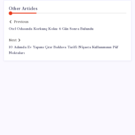
Other Articles
Previous
Otel Odasında Korkunç Koku: 6 Gün Sonra Bulundu
Next
10 Adımda Ev Yapımı Çıtır Baklava Tarifi: Nişasta Kullanımının Püf
Noktaları
SON YAZILAR
Parayla sebze alamayacağız