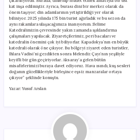
çıkarılıyordu. Burada, dinlenip ibadet etmek amacıyla bir üst
kat inşa edilmiştir. Ayrıca, burası dini bir merkez olarak da
önem taşıyor; din adamlarının yetiştirildiği yer olarak
biliniyor. 2025 yılında 175 bin turist ağırladık ve bu sezon da
aynı rakamlara ulaşacağımıza inanıyorum. Selime
Katedralimizin çevresinde yakın zamanda ışıklandırma
çalışmaları yapılacak. Ziyaretçilerimiz, peri bacaları ve
katedralin önemini çok iyi biliyorlar. Kapadokya’nın en büyük
katedrali olarak öne çıkıyor. Bu bölgeyi ziyaret eden turistler,
Ihlara Vadisi’ni gezdikten sonra Melendiz Çayı’nın yeşiliyle
keyifli bir gün geçiriyorlar. Aksaray’a gelen bütün
misafirlerimizi buraya davet ediyoruz. Hava ısındı, kuş sesleri
doğanın güzellikleriyle birleşince eşsiz manzaralar ortaya
çıkıyor” şeklinde konuştu.
Yazar: Yusuf Arslan