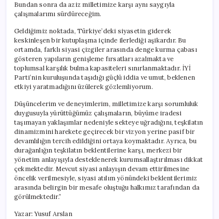
Bundan sonra da aziz milletimize karşı aynı saygıyla
çalışmalarımı sürdüreceğim.
Geldiğimiz noktada, Türkiye’deki siyasetin giderek
keskinleşen bir kutuplaşma içinde ilerlediği aşikardır. Bu
ortamda, farklı siyasi çizgiler arasında denge kurma çabası
gösteren yapıların genişleme fırsatları azalmakta ve
toplumsal karşılık bulma kapasiteleri sınırlanmaktadır. İYİ
Parti’nin kuruluşunda taşıdığı güçlü iddia ve umut, beklenen
etkiyi yaratmadığını üzülerek gözlemliyorum.
Düşüncelerim ve deneyimlerim, milletimize karşı sorumluluk
duygusuyla yürüttüğümüz çalışmaların, büyüme iradesi
taşımayan yaklaşımlar nedeniyle sekteye uğradığını, teşkilatın
dinamizmini harekete geçirecek bir vizyon yerine pasif bir
devamlılığın tercih edildiğini ortaya koymaktadır. Ayrıca, bu
durağanlığın teşkilatın beklentilerine karşı, merkezi bir
yönetim anlayışıyla desteklenerek kurumsallaştırılması dikkat
çekmektedir. Mevcut siyasi anlayışın devam ettirilmesine
öncelik verilmesiyle, siyasi atılım yönündeki beklentilerimiz
arasında belirgin bir mesafe oluştuğu halkımız tarafından da
görülmektedir.”
Yazar: Yusuf Arslan