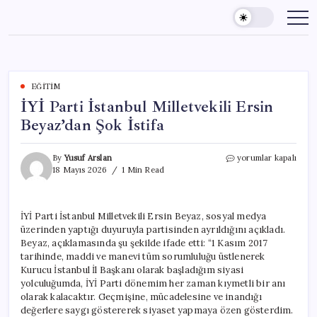
Skip
to
content
EĞITIM
İYİ Parti İstanbul Milletvekili Ersin
Beyaz’dan Şok İstifa
İYİ
By
Yusuf Arslan
yorumlar kapalı
Parti
18 Mayıs 2026
1 Min Read
İstanbul
Milletvekili
Ersin
İYİ Parti İstanbul Milletvekili Ersin Beyaz, sosyal medya
Beyaz’dan
üzerinden yaptığı duyuruyla partisinden ayrıldığını açıkladı.
Şok
İstifa
Beyaz, açıklamasında şu şekilde ifade etti: “1 Kasım 2017
için
tarihinde, maddi ve manevi tüm sorumluluğu üstlenerek
Kurucu İstanbul İl Başkanı olarak başladığım siyasi
yolculuğumda, İYİ Parti dönemim her zaman kıymetli bir anı
olarak kalacaktır. Geçmişine, mücadelesine ve inandığı
değerlere saygı göstererek siyaset yapmaya özen gösterdim.