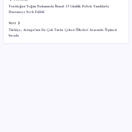
Yenidoğan Yoğun Bakımında İhmal: 17 Günlük Bebek Yanıklarla
Hastaneye Sevk Edildi
Next
Türkiye, Avrupa’nın En Çok Turist Çeken Ülkeleri Arasında Üçüncü
Sırada
SON YAZILAR
‘Tek çatı altında toplanmalı’ dedi: Akın Gürlek’ten
‘internet gazeteciliği’ için yasa sinyali mi?
Katlanabilir telefonda incelik yarışı kızıştı: HONOR