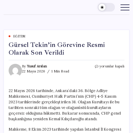
Skip
to
content
EĞITIM
Gürsel Tekin’in Görevine Resmi
Olarak Son Verildi
Gürsel
By
Yusuf Arslan
yorumlar kapalı
Tekin’in
22 Mayıs 2026
1 Min Read
Görevine
Resmi
Olarak
22 Mayıs 2026 tarihinde, Ankara’daki 36. Bölge Adliye
Son
Mahkemesi, Cumhuriyet Halk Partisi’nin (CHP) 4-5 Kasım
Verildi
için
2023 tarihlerinde gerçekleştirilen 38. Olağan Kurultayı ile bu
tarihten sonraki tüm olağan ve olağanüstü kurultayların
geçersiz olduğuna hükmetti. Bu karar sonucunda, CHP genel
başkanlığına yeniden Kemal Kılıçdaroğlu atandı.
Mahkeme, 8 Ekim 2023 tarihinde yapılan İstanbul İl Kongresi