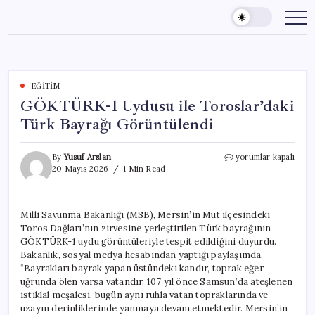
Skip
to
content
EĞITIM
GÖKTÜRK-1 Uydusu ile Toroslar’daki
Türk Bayrağı Görüntülendi
GÖKTÜRK-
By
Yusuf Arslan
yorumlar kapalı
1
20 Mayıs 2026
1 Min Read
Uydusu
ile
Toroslar’daki
Milli Savunma Bakanlığı (MSB), Mersin’in Mut ilçesindeki
Türk
Toros Dağları’nın zirvesine yerleştirilen Türk bayrağının
Bayrağı
Görüntülendi
GÖKTÜRK-1 uydu görüntüleriyle tespit edildiğini duyurdu.
için
Bakanlık, sosyal medya hesabından yaptığı paylaşımda,
“Bayrakları bayrak yapan üstündeki kandır, toprak eğer
uğrunda ölen varsa vatandır. 107 yıl önce Samsun’da ateşlenen
istiklal meşalesi, bugün aynı ruhla vatan topraklarında ve
uzayın derinliklerinde yanmaya devam etmektedir. Mersin’in