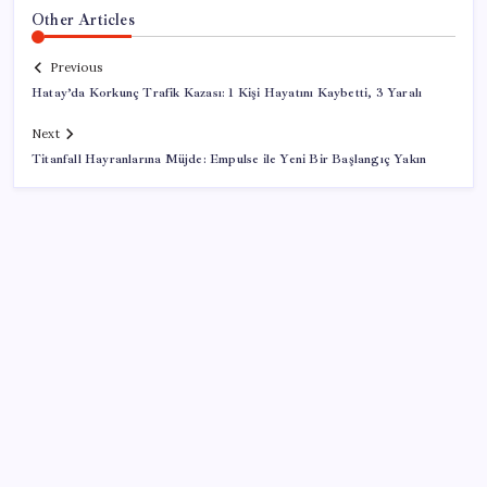
Other Articles
Previous
Hatay’da Korkunç Trafik Kazası: 1 Kişi Hayatını Kaybetti, 3 Yaralı
Next
Titanfall Hayranlarına Müjde: Empulse ile Yeni Bir Başlangıç Yakın
SON YAZILAR
Son dakika… Devlet Bahçeli ‘çerçeve yasa’yı imzaladı
AKP’li Savcı Sayan Şimşek’i istifaya çağırdı