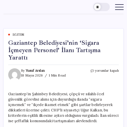
Skip
to
content
EĞITIM
Gaziantep Belediyesi’nin ‘Sigara
İçmeyen Personel’ İlanı Tartışma
Yarattı
Gaziantep
By
Yusuf Arslan
yorumlar kapalı
Belediyesi’nin
18 Mayıs 2026
1 Min Read
‘Sigara
İçmeyen
Personel’
Gaziantep’in Şahinbey Belediyesi, çöpçü ve silahlı özel
İlanı
güvenlik görevlisi alımı için duyurduğu ilanda “sigara
Tartışma
Yarattı
içmemek” ve “ilçede ikamet etmek” gibi şartlar belirleyerek
için
dikkatleri üzerine çekti. CHP’li siyasetçi Uğur Kalkan, bu
kriterlerin eşitlik ilkesine aykırı olduğunu vurguladı. İlan süreci
ise şeffaflık konusundaki tartışmaları alevlendirdi.