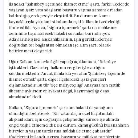
İlandaki “Şahinbey ilçesinde ikamet etme” şartı, farklı ilçelerde
yaşayan işsiz vatandaşların başvuru yapma şansını ortadan
kaldırdığı gerekçesiyle eleştirildi. Bu durumun, kamu
kaynaklarıyla yapılan istihdamda eşitlik ilkesini zedelediği
ifade edildi. Ayrıca, “sigara içmemek” şartı da mahkeme
zeminine taşınabilecek hukuki sorunlar barındırıyor.
Adayların kişisel alışkanlıklarının, işin gereklilikleriyle
doğrudan bir bağlantısı olmadan işe alım şartı olarak
belirlenmesi eleştirildi.
Uğur Kalkan, konuyla ilgili yaptığı açıklamada, “Belediye
iştirakleri, Gaziantep halkının vergileriyle varlığını
sürdürmektedir. Ancak ilanlarda yer alan ‘Şahinbey ilçesinde
ikamet etmek’ şartı, diğer ilçelerdeki işsiz gençleri
dışlamaktadır. Bu tür ‘ilçe milliyetçiliği’ Anayasa’nın eşitlik
ilkesine aykırıdır ve liyakati değil, kayırmacılığı esas
almaktadır” dedi.
Kalkan, “Sigara içmemek” şartının hukuki dayanağının
olmadığını belirterek, “Bir vatandaşın özel hayatındaki
alışkanlıkları, işin doğasıyla çelişmediği sürece işe alımda
engel teşkil etmemelidir. Bu durum, kamu gücünü kullananların
bireylerin yaşam tarzlarına müdahale etme çabasıdır”
ifadelerini kullandı. Ayrıca, başvuru ve mülakat tarihlerinin