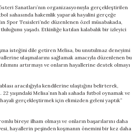
Gerçek
teri Sanatları’nın organizasyonuyla gerçekleştirilen
Oldu:
tbol sahasında hakemlik yaparak hayalini gerçeğe
Halı
n Spor Tesisleri’nde düzenlenen özel müsabakada,
Saha
luğunu yaşadı. Etkinliğe katılan kalabalık bir izleyici
Heyecanı
için
şma isteğini dile getiren Melisa, bu unutulmaz deneyimi
ayallerine ulaşmalarını sağlamak amacıyla düzenlenen bu
tılımını artırmayı ve onların hayallerine destek olmayı
lası aracılığıyla kendilerine ulaştığını belirterek,
z. 22 yaşındaki Melisa’nın halı sahada futbol oynamak ve
 hayali gerçekleştirmek için elimizden geleni yaptık”
romlu bireye ilham olmayı ve onların başarılarını daha
yesi, hayallerin peşinden koşmanın önemini bir kez daha