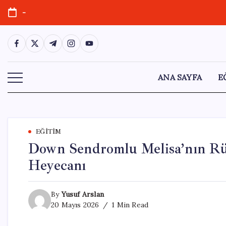
Skip
-
to
content
https://www.facebook.com/
https://twitter.com/
https://t.me/
https://www.instagram.com/
https://youtube.com/
ANA SAYFA
E
EĞITIM
Down Sendromlu Melisa’nın Rü
Heyecanı
By
Yusuf Arslan
20 Mayıs 2026
1 Min Read