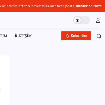
o our newsletter & never miss our best posts.
Subscribe Now!
TIM
İLETİŞİM
Subscribe
SON YAZILAR
ı
Güneş yüzeyinin en ayrıntılı görüntüsü elde
edildi