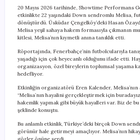
20 Mayıs 2026 tarihinde, Showtime Performans Gös
etkinlikte 22 yaşındaki Down sendromlu Melisa, fu
dönüştürdü. Üsküdar Çengelköy’deki Hasan Özaydı
Melisa yeşil sahaya hakem formasıyla çıkmanın mutlu
kitlesi, Melisa’nın kıymetli anına tanıklık etti.
Röportajında, Fenerbahçe’nin futbolcularıyla tanı
yaşadığı için çok heyecanlı olduğunu ifade etti. H
organizasyon, özel bireylerin toplumsal yaşama ka
hedefliyor.
Etkinliğin organizatörü Eren Kalender, Melisa’nın ab
“Melisa’nın hayalini gerçekleştirmek için buradayı
hakemlik yapmak gibi büyük hayalleri var. Biz de bu
şeklinde konuştu.
Bu anlamlı etkinlik, Türkiye’deki birçok Down send
görünür hale getirmeyi amaçlıyor. Melisa’nın hika
gözler önüne serdi.