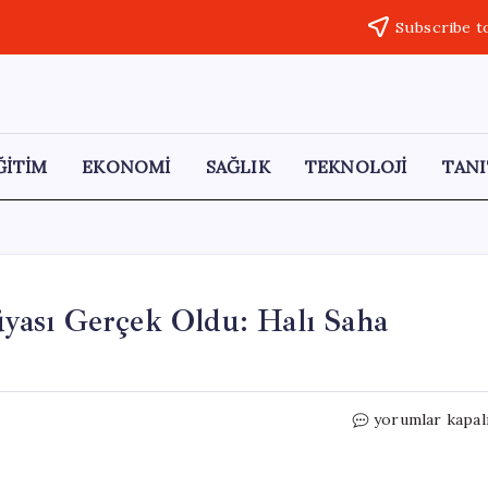
Subscribe t
ĞİTİM
EKONOMİ
SAĞLIK
TEKNOLOJİ
TANI
yası Gerçek Oldu: Halı Saha
Down
yorumlar kapal
Sendromlu
Melisa’nın
Rüyası