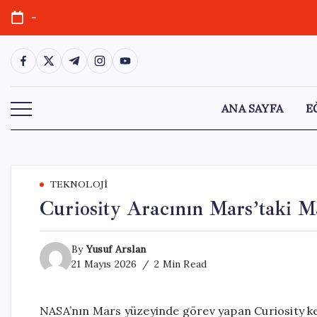
Skip
-
to
content
https://www.facebook.com/
https://twitter.com/
https://t.me/
https://www.instagram.com/
https://youtube.com/
ANA SAYFA
E
TEKNOLOJI
Curiosity Aracının Mars’taki 
By
Yusuf Arslan
21 Mayıs 2026
2 Min Read
NASA’nın Mars yüzeyinde görev yapan Curiosity ke