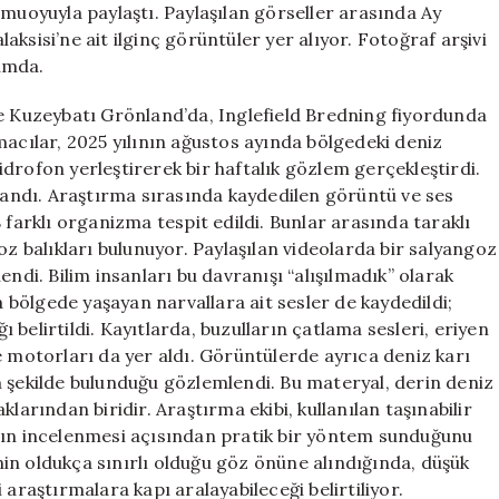
amuoyuyla paylaştı. Paylaşılan görseller arasında Ay
ksisi’ne ait ilginç görüntüler yer alıyor. Fotoğraf arşivi
umda.
se Kuzeybatı Grönland’da, Inglefield Bredning fiyordunda
macılar, 2025 yılının ağustos ayında bölgedeki deniz
drofon yerleştirerek bir haftalık gözlem gerçekleştirdi.
ndı. Araştırma sırasında kaydedilen görüntü ve ses
 farklı organizma tespit edildi. Bunlar arasında taraklı
oz balıkları bulunuyor. Paylaşılan videolarda bir salyangoz
endi. Bilim insanları bu davranışı “alışılmadık” olarak
a bölgede yaşayan narvallara ait sesler de kaydedildi;
belirtildi. Kayıtlarda, buzulların çatlama sesleri, eriyen
e motorları da yer aldı. Görüntülerde ayrıca deniz karı
n şekilde bulunduğu gözlemlendi. Bu materyal, derin deniz
larından biridir. Araştırma ekibi, kullanılan taşınabilir
ının incelenmesi açısından pratik bir yöntem sunduğunu
in oldukça sınırlı olduğu göz önüne alındığında, düşük
 araştırmalara kapı aralayabileceği belirtiliyor.