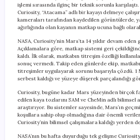
işlemi sırasında ilginç bir teknik sorunla karşılaşt
Curiosity, “Atacama” adlı bir kayayı delmeye çalışı
kameraları tarafından kaydedilen görüntülerde, ya
ağırlığında olan kayanın matkap ucuna bağlı olara
NASA, Curiosity’nin Mars’ta 14 yıldır devam eden gö
Açıklamalara göre, matkap sistemi geri çekildiği
kaldı. İlk olarak, matkabın titreşim özelliği kullan
sonuç vermedi. Takip eden günlerde ekip, matkabı 
titreşimler uygulayarak sorunu başarıyla çözdü. 1
serbest kaldığı ve yüzeye düşerek parçalandığı gö
Curiosity, bugüne kadar Mars yüzeyinden birçok far
edilen kaya tozlarını SAM ve CheMin adlı bilimsel a
araştırıyor. Bu sistemler sayesinde, Mars’ın geçm
koşullara sahip olup olmadığına dair önemli veriler 
Curiosity’nin bilimsel çalışmalara kaldığı yerden d
NASA’nın bu hafta duyurduğu tek gelişme Curiosity 