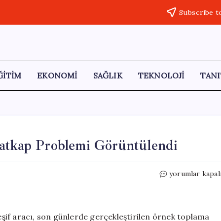
Subscribe t
ĞİTİM
EKONOMİ
SAĞLIK
TEKNOLOJİ
TANI
Matkap Problemi Görüntülendi
Curiosity
yorumlar kapal
Aracının
Mars’taki
Matkap
Problemi
şif aracı, son günlerde gerçekleştirilen örnek toplama