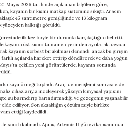
Görüntülendi
ı. 21 Mayıs 2026 tarihinde açıklanan bilgilere göre,
için
rken, kayanın bir kısmı matkap sistemine sıkıştı. Aracın
klaşık 45 santimetre genişliğinde ve 13 kilogram
k yüzeyden kalktığı görüldü.
revinde ilk kez böyle bir durumla karşılaştığını belirtti.
nde kayanın üst kısmı tamamen yerinden ayrılarak havada
ılarak kayanın serbest bırakılması denendi, ancak bu girişim
farklı açılarda hareket ettirip döndürerek ve daha yoğun
 Mayıs’ta çekilen yeni görüntülerde, kayanın sonunda
rüldü.
klı kaya örneği topladı. Araç, delme işlemi sonrası elde
naliz cihazlarıyla inceleyerek yüzeyin kimyasal yapısını
işte su barındırıp barındırmadığı ve gezegenin yaşanabili
elde ediliyor. Son aksaklığın çözülmesiyle birlikte
evam ettiği kaydedildi.
ile sınırlı kalmadı. Ajans, Artemis II görevi kapsamında