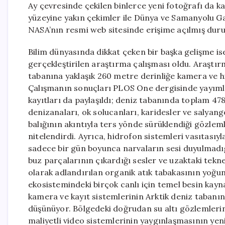
Ay çevresinde çekilen binlerce yeni fotoğrafı da k
yüzeyine yakın çekimler ile Dünya ve Samanyolu Gala
NASA’nın resmi web sitesinde erişime açılmış dur
Bilim dünyasında dikkat çeken bir başka gelişme i
gerçekleştirilen araştırma çalışması oldu. Araştır
tabanına yaklaşık 260 metre derinliğe kamera ve hi
Çalışmanın sonuçları PLOS One dergisinde yayımla
kayıtları da paylaşıldı; deniz tabanında toplam 478
denizanaları, ok solucanları, karidesler ve salyang
balığının akıntıyla ters yönde sürüklendiği gözleml
nitelendirdi. Ayrıca, hidrofon sistemleri vasıtasıyl
sadece bir gün boyunca narvaların sesi duyulmadığı 
buz parçalarının çıkardığı sesler ve uzaktaki tekn
olarak adlandırılan organik atık tabakasının yoğu
ekosistemindeki birçok canlı için temel besin kaynak
kamera ve kayıt sistemlerinin Arktik deniz taban
düşünüyor. Bölgedeki doğrudan su altı gözlemlerin
maliyetli video sistemlerinin yaygınlaşmasının yeni