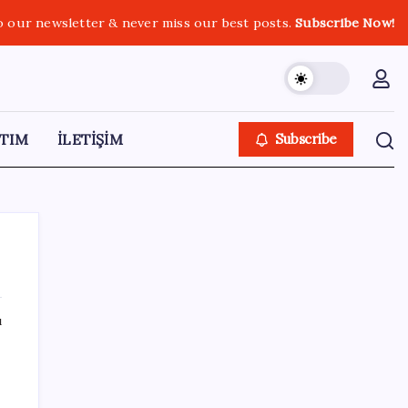
o our newsletter & never miss our best posts.
Subscribe Now!
TIM
İLETİŞİM
Subscribe
ı
SON YAZILAR
Tesla ve SpaceX kendi yapay zeka çiplerini
üretecek: Terafab geliyor