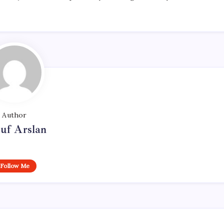
Author
uf Arslan
Follow Me