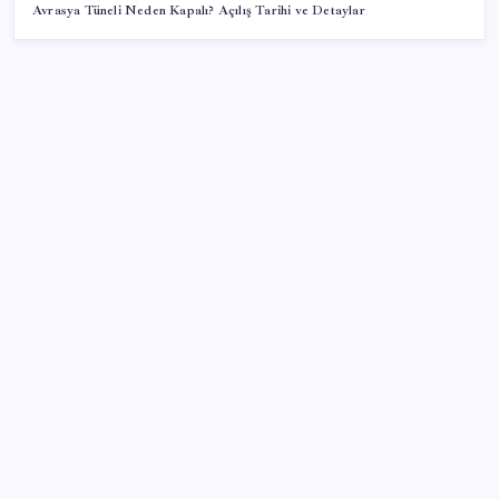
Avrasya Tüneli Neden Kapalı? Açılış Tarihi ve Detaylar
SON YAZILAR
Parayla sebze alamayacağız
Artık çalışan primi tazminata yansıyacak
Konutlar Ekim 2026’da tamam
‘Tek çatı altında toplanmalı’ dedi: Akın Gürlek’ten
‘internet gazeteciliği’ için yasa sinyali mi?
Katlanabilir telefonda incelik yarışı kızıştı: HONOR
Magic V6 Türkiye’de