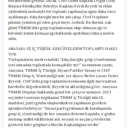
beraberinde getirdi. Ancak, CHP Genel Başkanı Özgür Özel,
Manisa Büyükşehir Belediye Başkanı Ferdi Zeyrek’in ölüm
yıldönümü nedeniyle bir toplantı yapılmayacağını daha önce
açıklamıştı. Kılıçdaroğlu’nun bu ani çıkışı, Özel’i toplantı
planını yeniden gözden geçirmeye zorladı. Bu durum, salı
günü TBMM’deki grup toplantısının olup olmayacağı ve
kürsüde kimin konuşacağı hakkında spekülasyonlara neden
oldu.
ANAYASA VE İÇ TÜZÜK: ESKİ ÜYELERİN TOPLANTI HAKKI
YOK
Tartışmaların merkezindeki “Kılıçdaroğlu, grup yönetiminin
izni olmadan toplantıda konuşabilir mi?” sorusunun yanıtı,
Anayasa, TBMM İç Tüzüğü, Siyasi Partiler Yasası ve CHP
TBMM Grup İç Yönetmeliği’nde yer alıyor. Nefes yazarı Deniz
Zeyrek, CHP’deki grup toplantısı konusunu ilgili mevzuattan
hareketle değerlendirdi. Zeyrek’in aktardığına göre, Anayasa
TBMM Grupları hakkında genel bir çerçeve sunuyor. 2023
seçimleri sonrası uygulanan TBMM İç Tüzüğü’nün 18.
maddesi, parti grubu oluşturulurken yapılması gereken
işlemleri belirtiyor: “Siyasi parti grubunun ilk kuruluşunda
grup iç yönetmeliği ile her yasama dönemi başında, o gruba
mensup milletvekillerinin adı, soyadı ve seçim çevrelerini
gösterir liste gruplarca Meclis Başkanlığına verilir.”