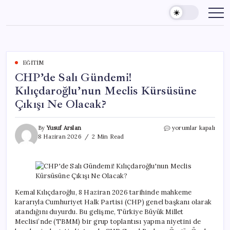
Skip
to
content
EĞITIM
CHP’de Salı Gündemi!
Kılıçdaroğlu’nun Meclis Kürsüsüne
Çıkışı Ne Olacak?
CHP’de
By
Yusuf Arslan
yorumlar kapalı
Salı
8 Haziran 2026
2 Min Read
Gündemi!
Kılıçdaroğlu’nun
Meclis
Kürsüsüne
Çıkışı
Ne
Kemal Kılıçdaroğlu, 8 Haziran 2026 tarihinde mahkeme
Olacak?
kararıyla Cumhuriyet Halk Partisi (CHP) genel başkanı olarak
için
atandığını duyurdu. Bu gelişme, Türkiye Büyük Millet
Meclisi’nde (TBMM) bir grup toplantısı yapma niyetini de