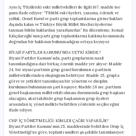
Aynı İç Tüzükteki eski milletvekilleri ile ilgili 167. madde ise
şunu ifade ediyor: “TBMM eski üyeleri, yasama, ödenek ve
yolluk, Genel Kurul ve parti grup toplantılarına girme hakları
dışında kalan ve Türkiye Büyük Millet Meclisi üyelerine
tanınan bütün haklardan yararlanırlar.” Bu düzenleme, Kemal
Kılıçdaroğlu’nun parti grup toplantılarına katılma konusunda
doğrudan bir hakkının bulunmadığını ortaya koyuyor.
SİYASİ PARTİLER KANUNU’NDA YETKİ KİMDE?
Siyasi Partiler Kanunu’nda, parti gruplarının nasıl
tanımlandığına dair birkaç önemli madde yer alıyor: Madde
24, bir siyasi partinin grup genel kurulunun o partinin
milletvekillerinden oluştuğunu belirtiyor. Madde 25, grupta
görev ve yetkileri tanımlayan bir yönetim ve disiplin
kurulunun bulunmasını şart koşuyor. Madde 26 ise, partinin
genel başkanının milletvekili olması durumunda grup başkanı
olacağını, aksi takdirde grup başkanının grup üyeleri
arasından iç yönetmelikte belirtilen yöntemle seçileceğini
ifade ediyor.
CHP İÇ YÖNETMELİĞİ: KİMLER ÇAĞRI YAPABİLİR?
Siyasi Partiler Kanunu’nun 25. maddesinde belirtilen Grup İç
Yönetmeliği’ne göre, toplantı usulleri şu şekilde tanımlanıyor: