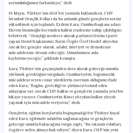
sorumluluğunun farkındayız,” dedi.
19 Mayıs, Türkiye’nin dört bir yanında kutlanırken, CHP
İstanbul Gençlik Kolları da bu anlamlı günde gençlerin sesini
yükseltmek için toplandı. Erdem Kara, Cumhurbaşkanı adayı
Ekrem İmamoğlu üzerinden halkın iradesine sahip çıkıldığını
belirterek, “Gençliği merkeze alarak partimizi birinci parti
yapan Genel Başkanımız Sayın Özgür Özel’i hedef alıyorlar.
Ancak biz gençler olarak, adalet, hürriyet ve demokrasi
mücadelesine devam edeceğiz. Umudumuzu asla
kaybetmeyeceğiz,” şeklinde konuştu.
Kara, Türkiye’nin geçmişinden ders alarak geleceğe umutla
yürümek gerektiğini vurguladı. Cumhuriyetin, bağımsızlık
mücadelesi veren cesur yüreklerin eserinin olduğunu ifade
eden Kara, “Bugün, gericiliği ve çürümeyi temsil eden
anlayışlar var. Ancak CHP, halkın ve gençlerin yanında yeni bir
hikaye yazıyor. Cumhuriyetin ikinci yüzyılını halkın yüzyılı
yapmak için mücadele veriyoruz,” dedi.
Gençlerin, eğitim borçlarıyla boğuşmadığı bir Türkiye hayal
eden Kara, eğitimde adaletin sağlanacağına ve gençlerin
geleceğe umutla bakacağına vurgu yaptı. “Bu vatanın evlatları,
özgürce nefes almayı hak ediyor,” diyen Kara, CHP’nin yeni