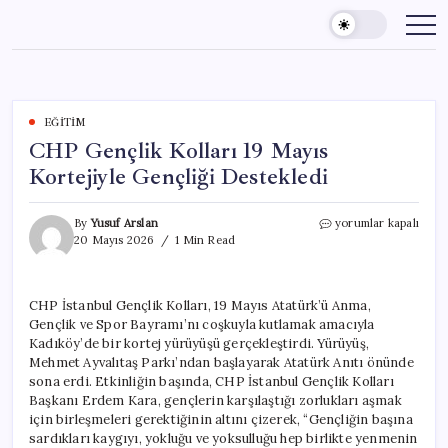
Skip
to
content
EĞITIM
CHP Gençlik Kolları 19 Mayıs
Kortejiyle Gençliği Destekledi
CHP
By
Yusuf Arslan
yorumlar kapalı
Gençlik
20 Mayıs 2026
1 Min Read
Kolları
19
Mayıs
CHP İstanbul Gençlik Kolları, 19 Mayıs Atatürk’ü Anma,
Kortejiyle
Gençlik ve Spor Bayramı’nı coşkuyla kutlamak amacıyla
Gençliği
Destekledi
Kadıköy’de bir kortej yürüyüşü gerçekleştirdi. Yürüyüş,
için
Mehmet Ayvalıtaş Parkı’ndan başlayarak Atatürk Anıtı önünde
sona erdi. Etkinliğin başında, CHP İstanbul Gençlik Kolları
Başkanı Erdem Kara, gençlerin karşılaştığı zorlukları aşmak
için birleşmeleri gerektiğinin altını çizerek, “Gençliğin başına
sardıkları kaygıyı, yokluğu ve yoksulluğu hep birlikte yenmenin