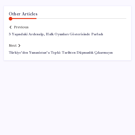
Other Articles
Previous
3 Yaşındaki Ardenalp, Halk Oyunları Gösterisinde Parladı
Next
Türkiye’den Yunanistan’a Tepki: Tarihten Düşmanlık Çıkarmayın
SON YAZILAR
Güneş yüzeyinin en ayrıntılı görüntüsü elde edildi