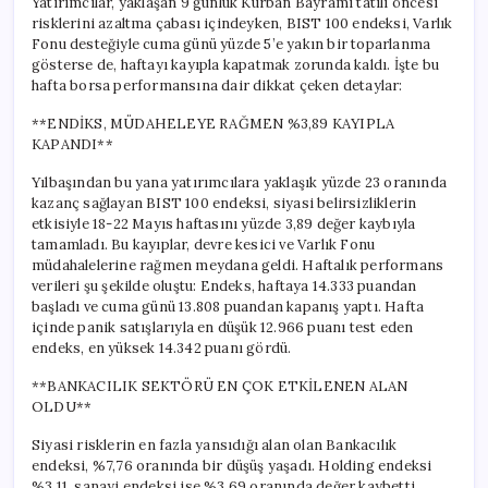
Yatırımcılar, yaklaşan 9 günlük Kurban Bayramı tatili öncesi
risklerini azaltma çabası içindeyken, BIST 100 endeksi, Varlık
Fonu desteğiyle cuma günü yüzde 5’e yakın bir toparlanma
gösterse de, haftayı kayıpla kapatmak zorunda kaldı. İşte bu
hafta borsa performansına dair dikkat çeken detaylar:
**ENDİKS, MÜDAHELEYE RAĞMEN %3,89 KAYIPLA
KAPANDI**
Yılbaşından bu yana yatırımcılara yaklaşık yüzde 23 oranında
kazanç sağlayan BIST 100 endeksi, siyasi belirsizliklerin
etkisiyle 18-22 Mayıs haftasını yüzde 3,89 değer kaybıyla
tamamladı. Bu kayıplar, devre kesici ve Varlık Fonu
müdahalelerine rağmen meydana geldi. Haftalık performans
verileri şu şekilde oluştu: Endeks, haftaya 14.333 puandan
başladı ve cuma günü 13.808 puandan kapanış yaptı. Hafta
içinde panik satışlarıyla en düşük 12.966 puanı test eden
endeks, en yüksek 14.342 puanı gördü.
**BANKACILIK SEKTÖRÜ EN ÇOK ETKİLENEN ALAN
OLDU**
Siyasi risklerin en fazla yansıdığı alan olan Bankacılık
endeksi, %7,76 oranında bir düşüş yaşadı. Holding endeksi
%3,11, sanayi endeksi ise %3,69 oranında değer kaybetti.