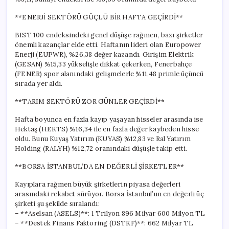
**ENERJİ SEKTÖRÜ GÜÇLÜ BİR HAFTA GEÇİRDİ**
BIST 100 endeksindeki genel düşüşe rağmen, bazı şirketler
önemli kazançlar elde etti. Haftanın lideri olan Europower
Enerji (EUPWR), %26,38 değer kazandı. Girişim Elektrik
(GESAN) %15,33 yükselişle dikkat çekerken, Fenerbahçe
(FENER) spor alanındaki gelişmelerle %11,48 primle üçüncü
sırada yer aldı.
**TARIM SEKTÖRÜ ZOR GÜNLER GEÇİRDİ**
Hafta boyunca en fazla kayıp yaşayan hisseler arasında ise
Hektaş (HEKTS) %16,34 ile en fazla değer kaybeden hisse
oldu. Bunu Kuyaş Yatırım (KUYAS) %12,83 ve Ral Yatırım
Holding (RALYH) %12,72 oranındaki düşüşle takip etti.
**BORSA İSTANBUL’DA EN DEĞERLİ ŞİRKETLER**
Kayıplara rağmen büyük şirketlerin piyasa değerleri
arasındaki rekabet sürüyor. Borsa İstanbul’un en değerli üç
şirketi şu şekilde sıralandı:
– **Aselsan (ASELS)**: 1 Trilyon 896 Milyar 600 Milyon TL
– **Destek Finans Faktoring (DSTKF)**: 662 Milyar TL