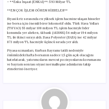
– **Enka İnşaat (ENKAI)**: 593 Milyar TL
**EN ÇOK İŞLEM GÖREN HİSSELER**
Siyasi kriz sırasında en yüksek işlem hacmine ulaşan hisseler
ise borsa için önemli birer lokomotif oldu. Türk Hava Yolları
(THYAO) 55 milyar 108 milyon TL işlem hacmiyle lider
konumda yer alırken, Akbank (AKBNK) 54 milyar 194 milyon
TL ile ikinci sırayı aldı. Sasa Polyester (SASA) ise 42 milyar
873 milyon TL hacmiyle üçüncü sırada yer aldı.
Piyasa uzmanları, Kurban Bayramı tatili nedeniyle
önümüzdeki hafta borsanın sadece 1,5 gün açık olacağını
hatırlatarak, yatırımcıların mevcut pozisyonlarını korumasını
ve bayram sonrası siyasi normalleşme adımlarını takip
etmelerini öneriyor.