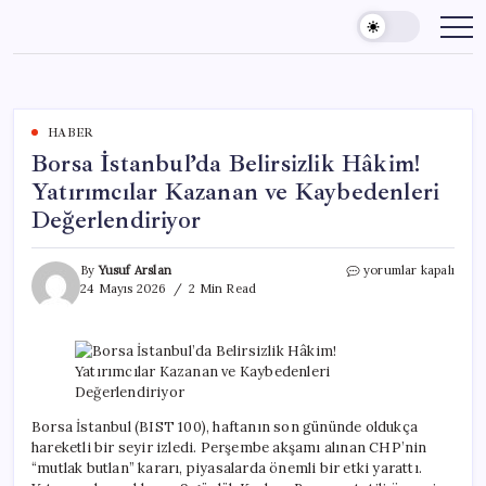
Skip
to
content
HABER
Borsa İstanbul’da Belirsizlik Hâkim!
Yatırımcılar Kazanan ve Kaybedenleri
Değerlendiriyor
Borsa
By
Yusuf Arslan
yorumlar kapalı
İstanbul’da
24 Mayıs 2026
2 Min Read
Belirsizlik
Hâkim!
Yatırımcılar
Kazanan
ve
Kaybedenleri
Değerlendiriyor
Borsa İstanbul (BIST 100), haftanın son gününde oldukça
için
hareketli bir seyir izledi. Perşembe akşamı alınan CHP’nin
“mutlak butlan” kararı, piyasalarda önemli bir etki yarattı.