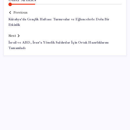
Previous
Kütahya’da Gençlik Haftası: Turnuvalar ve Eğlencelerle Dolu Bir
Etkinlik
Next
İsrail ve ABD, İran’a Yönelik Saldırılar İçin Ortak Hazırlıklarını
Tamamladı
SON YAZILAR
Parayla sebze alamayacağız