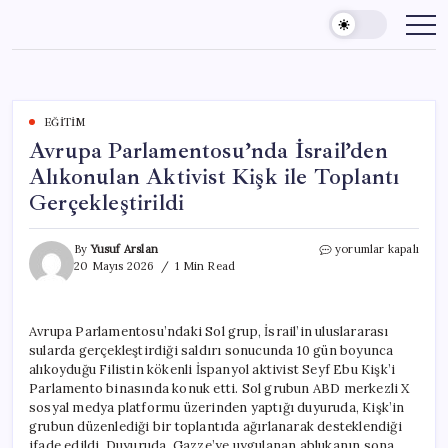
Skip
to
content
EĞITIM
Avrupa Parlamentosu’nda İsrail’den
Alıkonulan Aktivist Kişk ile Toplantı
Gerçekleştirildi
Avrupa
By
Yusuf Arslan
yorumlar kapalı
Parlamentosu’nda
20 Mayıs 2026
1 Min Read
İsrail’den
Alıkonulan
Aktivist
Avrupa Parlamentosu’ndaki Sol grup, İsrail’in uluslararası
Kişk
sularda gerçekleştirdiği saldırı sonucunda 10 gün boyunca
ile
Toplantı
alıkoyduğu Filistin kökenli İspanyol aktivist Seyf Ebu Kişk’i
Gerçekleştirildi
Parlamento binasında konuk etti. Sol grubun ABD merkezli X
için
sosyal medya platformu üzerinden yaptığı duyuruda, Kişk’in
grubun düzenlediği bir toplantıda ağırlanarak desteklendiği
ifade edildi. Duyuruda, Gazze’ye uygulanan ablukanın sona