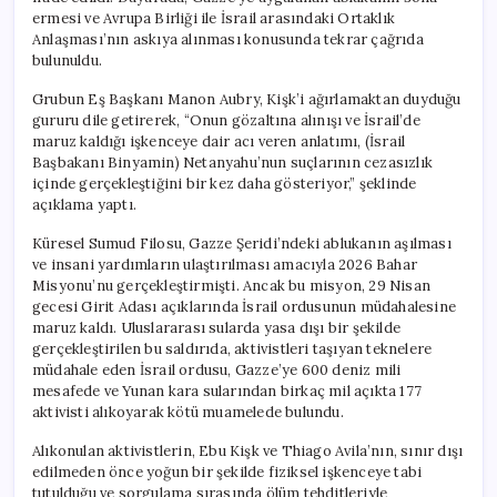
ermesi ve Avrupa Birliği ile İsrail arasındaki Ortaklık
Anlaşması’nın askıya alınması konusunda tekrar çağrıda
bulunuldu.
Grubun Eş Başkanı Manon Aubry, Kişk’i ağırlamaktan duyduğu
gururu dile getirerek, “Onun gözaltına alınışı ve İsrail’de
maruz kaldığı işkenceye dair acı veren anlatımı, (İsrail
Başbakanı Binyamin) Netanyahu’nun suçlarının cezasızlık
içinde gerçekleştiğini bir kez daha gösteriyor,” şeklinde
açıklama yaptı.
Küresel Sumud Filosu, Gazze Şeridi’ndeki ablukanın aşılması
ve insani yardımların ulaştırılması amacıyla 2026 Bahar
Misyonu’nu gerçekleştirmişti. Ancak bu misyon, 29 Nisan
gecesi Girit Adası açıklarında İsrail ordusunun müdahalesine
maruz kaldı. Uluslararası sularda yasa dışı bir şekilde
gerçekleştirilen bu saldırıda, aktivistleri taşıyan teknelere
müdahale eden İsrail ordusu, Gazze’ye 600 deniz mili
mesafede ve Yunan kara sularından birkaç mil açıkta 177
aktivisti alıkoyarak kötü muamelede bulundu.
Alıkonulan aktivistlerin, Ebu Kişk ve Thiago Avila’nın, sınır dışı
edilmeden önce yoğun bir şekilde fiziksel işkenceye tabi
tutulduğu ve sorgulama sırasında ölüm tehditleriyle