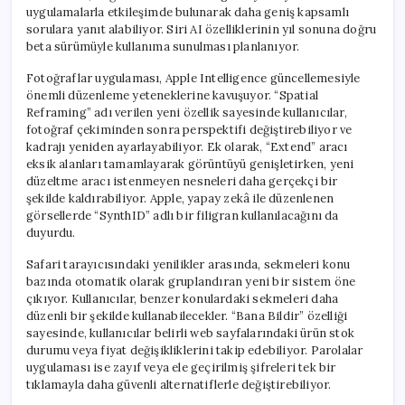
uygulamalarla etkileşimde bulunarak daha geniş kapsamlı
sorulara yanıt alabiliyor. Siri AI özelliklerinin yıl sonuna doğru
beta sürümüyle kullanıma sunulması planlanıyor.
Fotoğraflar uygulaması, Apple Intelligence güncellemesiyle
önemli düzenleme yeteneklerine kavuşuyor. “Spatial
Reframing” adı verilen yeni özellik sayesinde kullanıcılar,
fotoğraf çekiminden sonra perspektifi değiştirebiliyor ve
kadrajı yeniden ayarlayabiliyor. Ek olarak, “Extend” aracı
eksik alanları tamamlayarak görüntüyü genişletirken, yeni
düzeltme aracı istenmeyen nesneleri daha gerçekçi bir
şekilde kaldırabiliyor. Apple, yapay zekâ ile düzenlenen
görsellerde “SynthID” adlı bir filigran kullanılacağını da
duyurdu.
Safari tarayıcısındaki yenilikler arasında, sekmeleri konu
bazında otomatik olarak gruplandıran yeni bir sistem öne
çıkıyor. Kullanıcılar, benzer konulardaki sekmeleri daha
düzenli bir şekilde kullanabilecekler. “Bana Bildir” özelliği
sayesinde, kullanıcılar belirli web sayfalarındaki ürün stok
durumu veya fiyat değişikliklerini takip edebiliyor. Parolalar
uygulaması ise zayıf veya ele geçirilmiş şifreleri tek bir
tıklamayla daha güvenli alternatiflerle değiştirebiliyor.