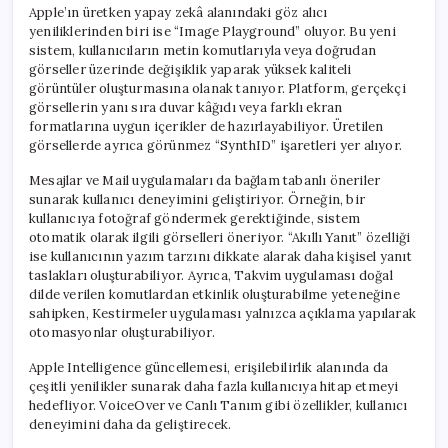
Apple’ın üretken yapay zekâ alanındaki göz alıcı
yeniliklerinden biri ise “Image Playground” oluyor. Bu yeni
sistem, kullanıcıların metin komutlarıyla veya doğrudan
görseller üzerinde değişiklik yaparak yüksek kaliteli
görüntüler oluşturmasına olanak tanıyor. Platform, gerçekçi
görsellerin yanı sıra duvar kâğıdı veya farklı ekran
formatlarına uygun içerikler de hazırlayabiliyor. Üretilen
görsellerde ayrıca görünmez “SynthID” işaretleri yer alıyor.
Mesajlar ve Mail uygulamaları da bağlam tabanlı öneriler
sunarak kullanıcı deneyimini geliştiriyor. Örneğin, bir
kullanıcıya fotoğraf göndermek gerektiğinde, sistem
otomatik olarak ilgili görselleri öneriyor. “Akıllı Yanıt” özelliği
ise kullanıcının yazım tarzını dikkate alarak daha kişisel yanıt
taslakları oluşturabiliyor. Ayrıca, Takvim uygulaması doğal
dilde verilen komutlardan etkinlik oluşturabilme yeteneğine
sahipken, Kestirmeler uygulaması yalnızca açıklama yapılarak
otomasyonlar oluşturabiliyor.
Apple Intelligence güncellemesi, erişilebilirlik alanında da
çeşitli yenilikler sunarak daha fazla kullanıcıya hitap etmeyi
hedefliyor. VoiceOver ve Canlı Tanım gibi özellikler, kullanıcı
deneyimini daha da geliştirecek.