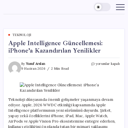
Skip
to
content
TEKNOLOJI
Apple Intelligence Güncellemesi:
iPhone’a Kazandırılan Yenilikler
Apple
By
Yusuf Arslan
yorumlar kapalı
Intelligence
9 Haziran 2026
2 Min Read
Güncellemesi:
iPhone’a
Kazandırılan
Yenilikler
için
Teknoloji dünyasında önemli gelişmeler yaşanmaya devam
ediyor. Apple, 2026 WWDC etkinliği kapsamında Apple
Intelligence platformunun yeni sürümünü duyurdu. Şirket,
yapay zekâ özelliklerini iPhone, iPad, Mac, Apple Watch,
AirPods ve Apple Vision Pro ekosistemine entegre ederken,
kullanıcı gizliliğini ön planda tutan bir mimari yaklaşımı