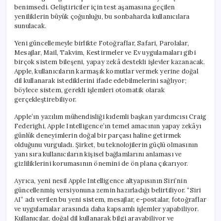
benimsedi. Geliştiriciler için test aşamasına geçilen
yeniliklerin büyük çoğunluğu, bu sonbaharda kullanıcılara
sunulacak.
Yeni güncellemeyle birlikte Fotoğraflar, Safari, Parolalar,
Mesajlar, Mail, Takvim, Kestirmeler ve Ev uygulamaları gibi
birçok sistem bileşeni, yapay zekâ destekli işlevler kazanacak.
Apple, kullanıcıların karmaşık komutlar vermek yerine doğal
dil kullanarak istediklerini ifade edebilmelerini sağlıyor;
böylece sistem, gerekli işlemleri otomatik olarak
gerçekleştirebiliyor.
Apple’ın yazılım mühendisliği kıdemli başkan yardımcısı Craig
Federighi, Apple Intelligence’ın temel amacının yapay zekâyı
günlük deneyimlerin doğal bir parçası haline getirmek
olduğunu vurguladı. Şirket, bu teknolojilerin güçlü olmasının
yanı sıra kullanıcıların kişisel bağlamlarını anlaması ve
gizliliklerini korumasının önemini de ön plana çıkarıyor.
Ayrıca, yeni nesil Apple Intelligence altyapısının Siri’nin
güncellenmiş versiyonuna zemin hazırladığı belirtiliyor. “Siri
AI” adı verilen bu yeni sistem, mesajlar, e-postalar, fotoğraflar
ve uygulamalar arasında daha kapsamlı işlemler yapabiliyor.
Kullanıcılar, doğal dil kullanarak bilgi arayabiliyor ve