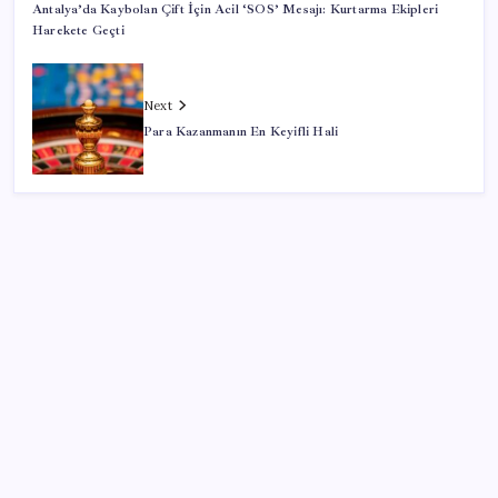
Antalya’da Kaybolan Çift İçin Acil ‘SOS’ Mesajı: Kurtarma Ekipleri
Harekete Geçti
Next
Para Kazanmanın En Keyifli Hali
SON YAZILAR
Güneş yüzeyinin en ayrıntılı görüntüsü elde edildi
Konya’da para geçmeyen otel açıldı: Yemek de