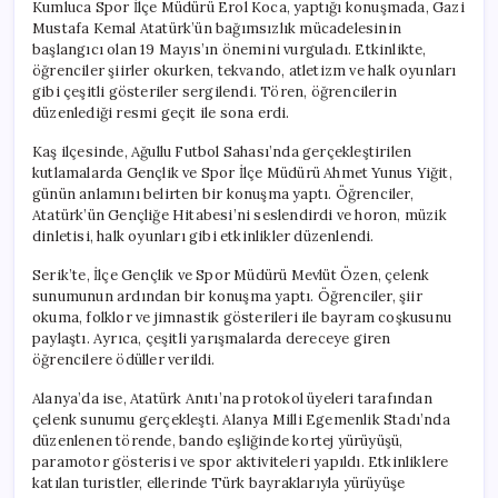
Kumluca Spor İlçe Müdürü Erol Koca, yaptığı konuşmada, Gazi
Mustafa Kemal Atatürk’ün bağımsızlık mücadelesinin
başlangıcı olan 19 Mayıs’ın önemini vurguladı. Etkinlikte,
öğrenciler şiirler okurken, tekvando, atletizm ve halk oyunları
gibi çeşitli gösteriler sergilendi. Tören, öğrencilerin
düzenlediği resmi geçit ile sona erdi.
Kaş ilçesinde, Ağullu Futbol Sahası’nda gerçekleştirilen
kutlamalarda Gençlik ve Spor İlçe Müdürü Ahmet Yunus Yiğit,
günün anlamını belirten bir konuşma yaptı. Öğrenciler,
Atatürk’ün Gençliğe Hitabesi’ni seslendirdi ve horon, müzik
dinletisi, halk oyunları gibi etkinlikler düzenlendi.
Serik’te, İlçe Gençlik ve Spor Müdürü Mevlüt Özen, çelenk
sunumunun ardından bir konuşma yaptı. Öğrenciler, şiir
okuma, folklor ve jimnastik gösterileri ile bayram coşkusunu
paylaştı. Ayrıca, çeşitli yarışmalarda dereceye giren
öğrencilere ödüller verildi.
Alanya’da ise, Atatürk Anıtı’na protokol üyeleri tarafından
çelenk sunumu gerçekleşti. Alanya Milli Egemenlik Stadı’nda
düzenlenen törende, bando eşliğinde kortej yürüyüşü,
paramotor gösterisi ve spor aktiviteleri yapıldı. Etkinliklere
katılan turistler, ellerinde Türk bayraklarıyla yürüyüşe