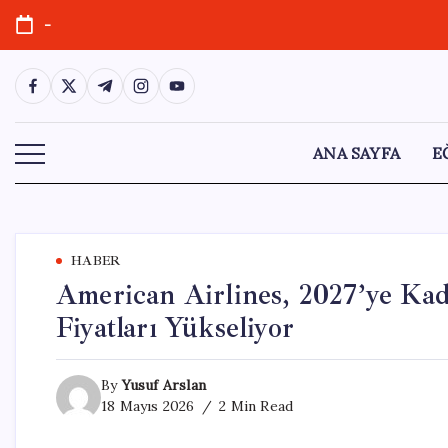
Skip
-
to
content
https://www.facebook.com/
https://twitter.com/
https://t.me/
https://www.instagram.com/
https://youtube.com/
ANA SAYFA
E
HABER
American Airlines, 2027’ye Kad
Fiyatları Yükseliyor
By
Yusuf Arslan
18 Mayıs 2026
2 Min Read