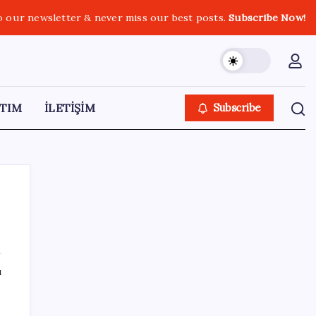
o our newsletter & never miss our best posts.
Subscribe Now!
TIM
İLETİŞİM
Subscribe
SON YAZILAR
ı
Son dakika… Devlet Bahçeli ‘çerçeve yasa’yı
imzaladı