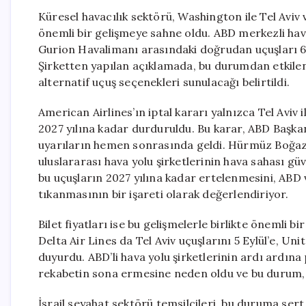
Küresel havacılık sektörü, Washington ile Tel Aviv v
önemli bir gelişmeye sahne oldu. ABD merkezli hava
Gurion Havalimanı arasındaki doğrudan uçuşları 6 
Şirketten yapılan açıklamada, bu durumdan etkilenen
alternatif uçuş seçenekleri sunulacağı belirtildi.
American Airlines’ın iptal kararı yalnızca Tel Aviv
2027 yılına kadar durduruldu. Bu karar, ABD Başka
uyarıların hemen sonrasında geldi. Hürmüz Boğazı
uluslararası hava yolu şirketlerinin hava sahası güv
bu uçuşların 2027 yılına kadar ertelenmesini, ABD 
tıkanmasının bir işareti olarak değerlendiriyor.
Bilet fiyatları ise bu gelişmelerle birlikte önemli 
Delta Air Lines da Tel Aviv uçuşlarını 5 Eylül’e, Un
duyurdu. ABD’li hava yolu şirketlerinin ardı ardın
rekabetin sona ermesine neden oldu ve bu durum, yol
İsrail seyahat sektörü temsilcileri, bu duruma ser