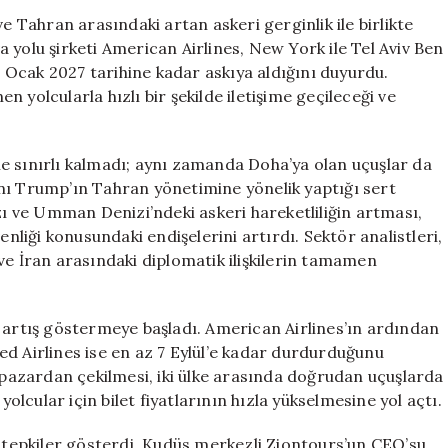
Uçuşlarını
e Tahran arasındaki artan askeri gerginlik ile birlikte
Durdurdu:
 yolu şirketi American Airlines, New York ile Tel Aviv Ben
Bilet
Ocak 2027 tarihine kadar askıya aldığını duyurdu.
Fiyatları
 yolcularla hızlı bir şekilde iletişime geçileceği ve
Yükseliyor
için
 ile sınırlı kalmadı; aynı zamanda Doha’ya olan uçuşlar da
nı Trump’ın Tahran yönetimine yönelik yaptığı sert
 ve Umman Denizi’ndeki askeri hareketliliğin artması,
enliği konusundaki endişelerini artırdı. Sektör analistleri,
ve İran arasındaki diplomatik ilişkilerin tamamen
bir artış göstermeye başladı. American Airlines’ın ardından
ited Airlines ise en az 7 Eylül’e kadar durdurduğunu
a pazardan çekilmesi, iki ülke arasında doğrudan uçuşlarda
cular için bilet fiyatlarının hızla yükselmesine yol açtı.
t tepkiler gösterdi. Kudüs merkezli Ziontours’un CEO’su