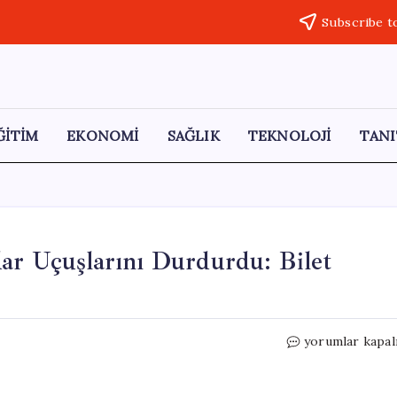
Subscribe t
ĞİTİM
EKONOMİ
SAĞLIK
TEKNOLOJİ
TANI
ar Uçuşlarını Durdurdu: Bilet
American
yorumlar kapal
Airlines,
2027’ye
Kadar