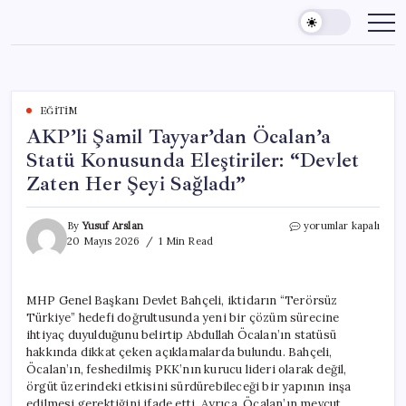
Skip
to
content
EĞITIM
AKP’li Şamil Tayyar’dan Öcalan’a
Statü Konusunda Eleştiriler: “Devlet
Zaten Her Şeyi Sağladı”
AKP’li
By
Yusuf Arslan
yorumlar kapalı
Şamil
20 Mayıs 2026
1 Min Read
Tayyar’dan
Öcalan’a
Statü
MHP Genel Başkanı Devlet Bahçeli, iktidarın “Terörsüz
Konusunda
Türkiye” hedefi doğrultusunda yeni bir çözüm sürecine
Eleştiriler:
“Devlet
ihtiyaç duyulduğunu belirtip Abdullah Öcalan’ın statüsü
Zaten
hakkında dikkat çeken açıklamalarda bulundu. Bahçeli,
Her
Öcalan’ın, feshedilmiş PKK’nın kurucu lideri olarak değil,
Şeyi
örgüt üzerindeki etkisini sürdürebileceği bir yapının inşa
Sağladı”
edilmesi gerektiğini ifade etti. Ayrıca, Öcalan’ın mevcut