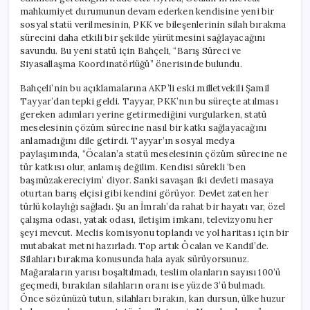
için
mahkumiyet durumunun devam ederken kendisine yeni bir
sosyal statü verilmesinin, PKK ve bileşenlerinin silah bırakma
sürecini daha etkili bir şekilde yürütmesini sağlayacağını
savundu. Bu yeni statü için Bahçeli, “Barış Süreci ve
Siyasallaşma Koordinatörlüğü” önerisinde bulundu.
Bahçeli’nin bu açıklamalarına AKP’li eski milletvekili Şamil
Tayyar’dan tepki geldi. Tayyar, PKK’nın bu süreçte atılması
gereken adımları yerine getirmediğini vurgularken, statü
meselesinin çözüm sürecine nasıl bir katkı sağlayacağını
anlamadığını dile getirdi. Tayyar’ın sosyal medya
paylaşımında, “Öcalan’a statü meselesinin çözüm sürecine ne
tür katkısı olur, anlamış değilim. Kendisi sürekli ‘ben
başmüzakereciyim’ diyor. Sanki savaşan iki devleti masaya
oturtan barış elçisi gibi kendini görüyor. Devlet zaten her
türlü kolaylığı sağladı. Şu an İmralı’da rahat bir hayatı var, özel
çalışma odası, yatak odası, iletişim imkanı, televizyonu her
şeyi mevcut. Meclis komisyonu toplandı ve yol haritası için bir
mutabakat metni hazırladı. Top artık Öcalan ve Kandil’de.
Silahları bırakma konusunda hala ayak sürüyorsunuz.
Mağaraların yarısı boşaltılmadı, teslim olanların sayısı 100’ü
geçmedi, bırakılan silahların oranı ise yüzde 3’ü bulmadı.
Önce sözünüzü tutun, silahları bırakın, kan dursun, ülke huzur