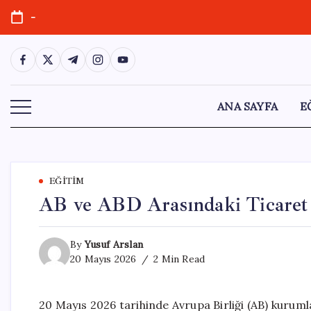
Skip
-
to
content
https://www.facebook.com/
https://twitter.com/
https://t.me/
https://www.instagram.com/
https://youtube.com/
ANA SAYFA
E
EĞITIM
AB ve ABD Arasındaki Ticaret 
By
Yusuf Arslan
20 Mayıs 2026
2 Min Read
20 Mayıs 2026 tarihinde Avrupa Birliği (AB) kuru