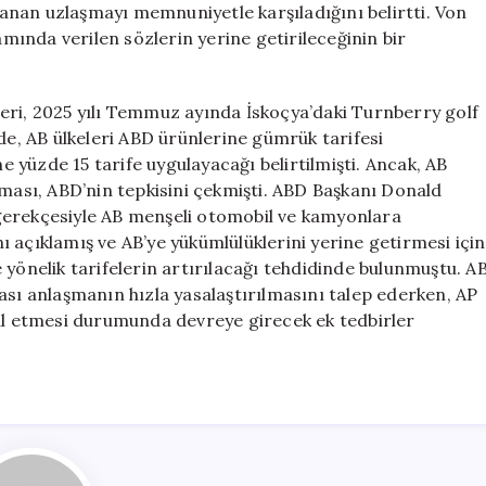
nan uzlaşmayı memnuniyetle karşıladığını belirtti. Von
ında verilen sözlerin yerine getirileceğinin bir
eri, 2025 yılı Temmuz ayında İskoçya’daki Turnberry golf
, AB ülkeleri ABD ürünlerine gümrük tarifesi
yüzde 15 tarife uygulayacağı belirtilmişti. Ancak, AB
sı, ABD’nin tepkisini çekmişti. ABD Başkanı Donald
gerekçesiyle AB menşeli otomobil ve kamyonlara
 açıklamış ve AB’ye yükümlülüklerini yerine getirmesi için
 yönelik tarifelerin artırılacağı tehdidinde bulunmuştu. A
ası anlaşmanın hızla yasalaştırılmasını talep ederken, AP
lal etmesi durumunda devreye girecek ek tedbirler