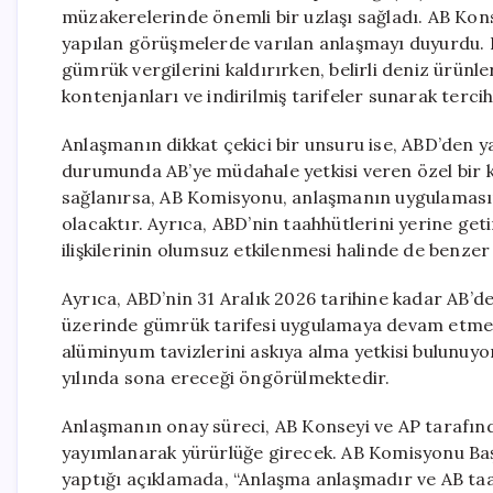
müzakerelerinde önemli bir uzlaşı sağladı. AB Kons
yapılan görüşmelerde varılan anlaşmayı duyurdu. 
gümrük vergilerini kaldırırken, belirli deniz ürünl
kontenjanları ve indirilmiş tarifeler sunarak tercih
Anlaşmanın dikkat çekici bir unsuru ise, ABD’den ya
durumunda AB’ye müdahale yetkisi veren özel bir 
sağlanırsa, AB Komisyonu, anlaşmanın uygulaması
olacaktır. Ayrıca, ABD’nin taahhütlerini yerine g
ilişkilerinin olumsuz etkilenmesi halinde de benze
Ayrıca, ABD’nin 31 Aralık 2026 tarihine kadar AB’den
üzerinde gümrük tarifesi uygulamaya devam etmes
alüminyum tavizlerini askıya alma yetkisi bulunuyo
yılında sona ereceği öngörülmektedir.
Anlaşmanın onay süreci, AB Konseyi ve AP tarafınd
yayımlanarak yürürlüğe girecek. AB Komisyonu Ba
yaptığı açıklamada, “Anlaşma anlaşmadır ve AB taah