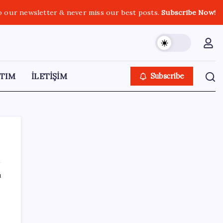
o our newsletter & never miss our best posts.
Subscribe Now!
TIM
İLETİŞİM
Subscribe
ı
SON YAZILAR
Parayla sebze alamayacağız