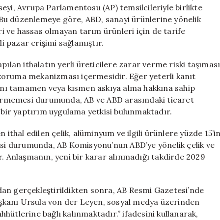
Anlaşmasında
eyi, Avrupa Parlamentosu (AP) temsilcileriyle birlikte
Uzlaşı
Bu düzenlemeye göre, ABD, sanayi ürünlerine yönelik
Sağlandı
eri ve hassas olmayan tarım ürünleri için de tarife
için
li pazar erişimi sağlamıştır.
pılan ithalatın yerli üreticilere zarar verme riski taşımas
koruma mekanizması içermesidir. Eğer yeterli kanıt
nı tamamen veya kısmen askıya alma hakkına sahip
etirmemesi durumunda, AB ve ABD arasındaki ticaret
r bir yaptırım uygulama yetkisi bulunmaktadır.
 ithal edilen çelik, alüminyum ve ilgili ürünlere yüzde 15’i
i durumunda, AB Komisyonu’nun ABD’ye yönelik çelik ve
r. Anlaşmanın, yeni bir karar alınmadığı takdirde 2029
an gerçekleştirildikten sonra, AB Resmi Gazetesi’nde
şkanı Ursula von der Leyen, sosyal medya üzerinden
hütlerine bağlı kalınmaktadır.” ifadesini kullanarak,