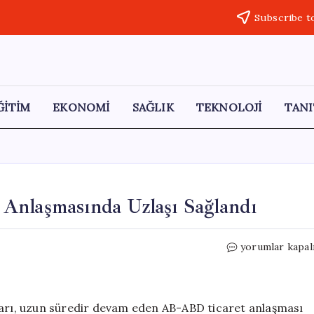
Subscribe t
ĞİTİM
EKONOMİ
SAĞLIK
TEKNOLOJİ
TANI
Anlaşmasında Uzlaşı Sağlandı
AB
yorumlar kapal
ve
ABD
Arasındaki
Ticaret
mları, uzun süredir devam eden AB-ABD ticaret anlaşması