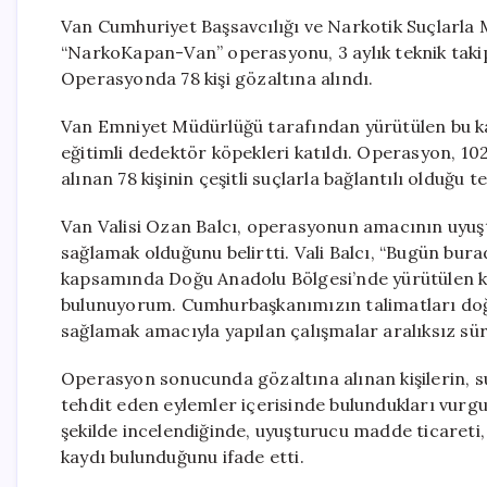
Van Cumhuriyet Başsavcılığı ve Narkotik Suçlarla
“NarkoKapan-Van” operasyonu, 3 aylık teknik takip
Operasyonda 78 kişi gözaltına alındı.
Van Emniyet Müdürlüğü tarafından yürütülen bu ka
eğitimli dedektör köpekleri katıldı. Operasyon, 102
alınan 78 kişinin çeşitli suçlarla bağlantılı olduğu te
Van Valisi Ozan Balcı, operasyonun amacının uyuş
sağlamak olduğunu belirtti. Vali Balcı, “Bugün bur
kapsamında Doğu Anadolu Bölgesi’nde yürütülen ka
bulunuyorum. Cumhurbaşkanımızın talimatları doğr
sağlamak amacıyla yapılan çalışmalar aralıksız sür
Operasyon sonucunda gözaltına alınan kişilerin, s
tehdit eden eylemler içerisinde bulundukları vurgula
şekilde incelendiğinde, uyuşturucu madde ticareti,
kaydı bulunduğunu ifade etti.