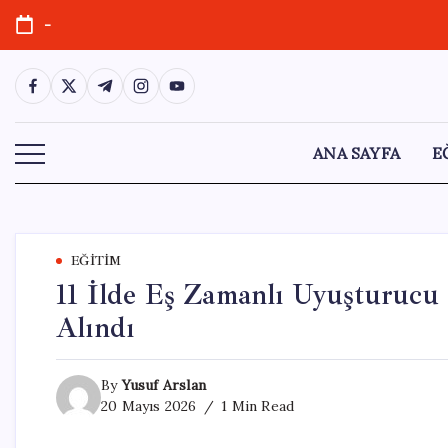
Skip
-
to
content
https://www.facebook.com/
https://twitter.com/
https://t.me/
https://www.instagram.com/
https://youtube.com/
ANA SAYFA
E
EĞITIM
11 İlde Eş Zamanlı Uyuşturucu 
Alındı
By
Yusuf Arslan
20 Mayıs 2026
1 Min Read