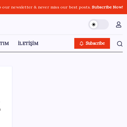
o our newsletter & never miss our best posts.
Subscribe Now!
TIM
İLETİŞİM
Subscribe
SON YAZILAR
ı
‘Tek çatı altında toplanmalı’ dedi: Akın
Gürlek’ten ‘internet gazeteciliği’ için yasa