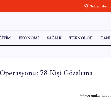
Subscribe t
ĞİTİM
EKONOMİ
SAĞLIK
TEKNOLOJİ
TANI
Operasyonu: 78 Kişi Gözaltına
11
yorumlar kapal
İlde
Eş
Zamanlı