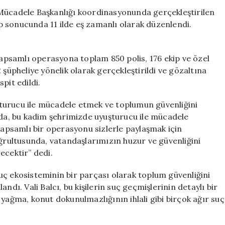
Uyuşturucu
 Mücadele Başkanlığı koordinasyonunda gerçekleştirilen
Operasyonu:
 sonucunda 11 ilde eş zamanlı olarak düzenlendi.
78
Kişi
Gözaltına
psamlı operasyona toplam 850 polis, 176 ekip ve özel
Alındı
 şüpheliye yönelik olarak gerçekleştirildi ve gözaltına
için
spit edildi.
turucu ile mücadele etmek ve toplumun güvenliğini
ada, bu kadim şehrimizde uyuşturucu ile mücadele
psamlı bir operasyonu sizlerle paylaşmak için
ultusunda, vatandaşlarımızın huzur ve güvenliğini
ecektir” dedi.
uç ekosisteminin bir parçası olarak toplum güvenliğini
ndı. Vali Balcı, bu kişilerin suç geçmişlerinin detaylı bir
 yağma, konut dokunulmazlığının ihlali gibi birçok ağır suç